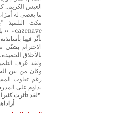
العيش الكريم.. كا
ما يعصي له أمرًا،
مكث التلميذ "ب
cazenave
تأثَّر فيها بأساتذ
الاحترام بشتّى ص
بالأخلاق الحميدة، 
ولقد عُرف التلمي
وكان من بين الجز
رغم تفاوت المستو
يداوم على المدرسة
"لقد تأثرت كثيرا 
أراداه