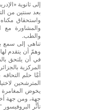
إلى ثانوية «الإدريسي
بعد سنتين من الت
واستحقاق مكناه 
والمشاورة مع ال
والطب.
تناهى إلى سمع ب
وهمّ أن يتقدم لها،
في أن يلتحق بال
المركزية بالجزائر
أمَّا حلم التحاق
المترشحين لاختيا
يخوض المغامرة من
جهة، ومن جهة أخ
تأثَّر البروفيسور