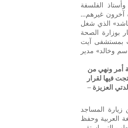
وأستاذ الفلسفة
 آخرون غيرهم...
حاشد» الذي شغل
ر بوزارة الصحة
اب بمستشفى آيت
اسم وخالد» مدير
ة أمر ونهي من
جت فيها لقرار
لدتي العزيزة –
 زيارة المساجد
غة العربية وحفظ
خطب التي استقى