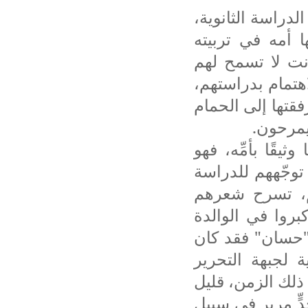
دراسة الثانوية،
ا أمه في تربيته
انت لا تسمح لهم
اهتمام بدراستهم،
رفقتها إلى الحمام
يمرحون.
يقًا بأمِّه، فهو
ء توجّههم للدراسة
هم، تسرح شعرهم
بروا في الوالدة
ب "حسان" فقد كان
ة لجبهة التحرير
 ذلك الزمن، قليل
دٍّ مرير في سبيل