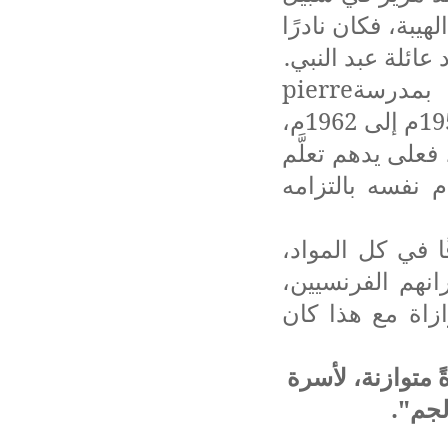
يبة، فكان نادرًا
عائلة عبد النبي.
 بمدرسة
pierre
» ›› بالبليدة (ابتدائية سيدي يخلف حاليا)، من سنة 1956م إلى 1962م،
 فعلى يدهم تعلَّم
م نفسه بالتزامه
ا في كل المواد،
انهم الفرنسيين،
ازاة مع هذا كان
ً متوازنة، لأسرة
لجم".