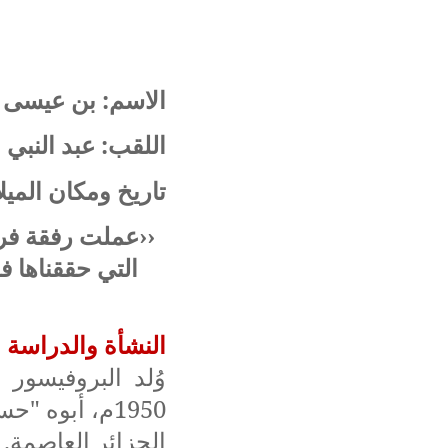
الاسم: بن عيسى
اللقب: عبد النبي
تاريخ ومكان الميلاد: 23 جوان 1950م ال
‹‹عملت رفقة فري
التي حققناها فل
النشأة والدراسة
وُلد البروفيسور
1950م، أبوه 
الجزائر العاصمة.