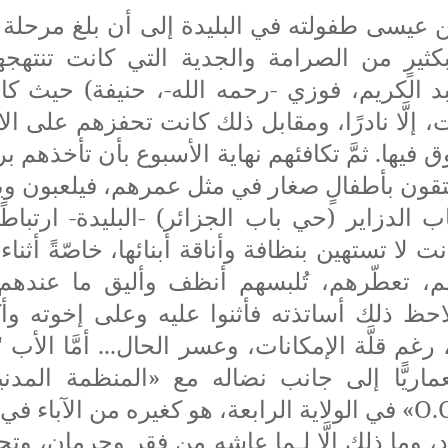
 عيسى طفولته في البليدة إلى أن بلغ مرحلة ال
ثيرٍ من الصرامة والجدية التي كانت تنتهجه
عبد الكريم، فوزي -رحمه الله-، حنيفة) حيث ك
، إلَّا نادرًا، ومقابل ذلك كانت تحفزهم على ال
 فيها. ثمَّ تكافئهم نهاية الأسبوع بأن تأخذهم ب
تقون بأطفالٍ صغار في مثل عمرهم، فيلعبون و
الدزاير (حي باب الجزائر) -البليدة- ارتباطًا وث
انت لا تستهين بنظافة وأناقة أبنائها، خاصّةً أثنا
هم، تعطّرهم، تُلبسهم أنظف وأليق ما عند
 لاحظ ذلك أساتذته فأثنوا عليه وعلى إخوته وأك
 رغم قلَّة الإمكانات، وعسر الحال... أمَّا الأ
اريًّا إلى جانب نضاله مع «المنظمة المدني
O.
» في الولاية الرابعة، هو كغيره من الآباء في
د، وما ذلك إلَّا لِـما عاشه من فقر وحرمان، وتح