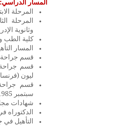
المسار الدراسي:
المرحلة الابتدائي
وثانوية الإدريسي: 67
كلية الطب والصي
المسار التأه
قسم جراحة الأ
قسم جراحة 
ليون (فرنسا) 1983-1985
سبتمبر 1985م.
شهادات مجال
الدكتوراه في ال
التأهيل في جر