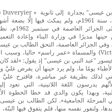
 بن عيسى" بجدارة إلى ثانوية «
Duveryier
» 
في مدينة البليدة، سنة 1961م، ولم يمكث فيها إلَّ
العائلة للانتقال إل
ِن حينها مديرًا في وزارة البناء وإعادة التع
، وفي الجزائر العاصمة، التحق الطالب بن عيسى
Vic
) والمسماة «عمر راسم» حاليا، وسبب اختي
وفيسور "عبد النبي بن عيسى" إذ يقول: «لقد كا
طباء يومًا ما، ولم يرد حينها أن يفرض عليَّ 
ي لذلك بطريقة غير مباشرة، فاقترح عليَّ أ
نَّهم يدرسون اللغة اللاتينية، التي تعود 
ية، وبهذا يكون والدي قد خطا الخطوة الأ
المرحلة الجامعية». لكن الطالب بن عيسى 
عقدها، ولنفور نفسه منها، فلم يتفوق فيها البتّة، و