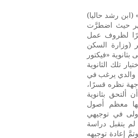
(ابن رشد حاليا)
ا بضعة أشهر حيث اضطرَّت
ى الجزائر العاصمة في سبتمبر 1962م، نظرًا لظروف عمل
مير (وزارة السكن
 بثانوية «فيكتور
ار تلك الثانوية
ن والدي يرغب في
وجهة نظره قسرًا،
ن ألتحق بثانوية
إليها معظم أصول
ولى في توجيهي
لم يتقبل دراسة
تمَّ إعادة توجيهه