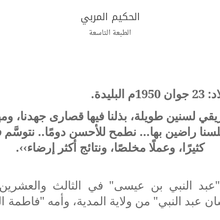
الحكيم المربي
الطبعة التاسعة
بليدة.
قي لسنين طويلة، بذلنا فيها قصارى جهدنا، ومهم
سنا راضين بها... نطمح للأحسن دومًا.. نتوسَّم ف
كثيرًا، وعملًا مخلصًا، ونتائج أكثر إرضاء››.
 "عبد النبي بن عيسى" في الثالث والعشر
"حسان عبد النبي" من ولاية المدية، وأمه "فاطمة 