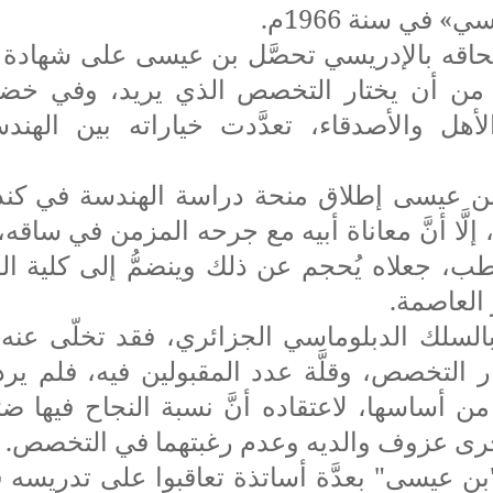
» في سنة 1966م.
حاقه بالإدريسي تحصَّل بن عيسى على شهادة ال
من أن يختار التخصص الذي يريد، وفي خضم
أهل والأصدقاء، تعدَّدت خياراته بين الهندس
ن عيسى إطلاق منحة دراسة الهندسة في كندا
 إلَّا أنَّ معاناة أبيه مع جرحه المزمن في ساقه
طب، جعلاه يُحجم عن ذلك وينضمُّ إلى كلية ا
 العاصمة.
ه بالسلك الدبلوماسي الجزائري، فقد تخلّى عنه 
ر التخصص، وقلَّة عدد المقبولين فيه، فلم ي
 أساسها، لاعتقاده أنَّ نسبة النجاح فيها ضئيل
رى عزوف والديه وعدم رغبتهما في التخصص.
 "بن عيسى" بعدَّة أساتذة تعاقبوا على تدريسه ف