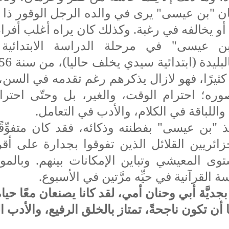
ن "بن عيسى" يرى في والده الرجل الوقور ذا اله
 أو يخالفه في رغبة. وكذلك كان يراه أغلب أفراد 
ن عيسى" في مرحلة الدراسة الابتدائية
ته كثيرًا، فهو لازال يذكرهم رغم تقدمه في السن،
وره؛ احترام الوقت، والغير، بل وحتّى احترا
واللباقة في الكلام، والأدب في التعامل.
ذ "بن عيسى" بفطنته وذكائه، فقد كان متفوِّقً
ائريين القلائل الذين تفوقوا بجدارة على أقر
ى المعيشي وتباين الإمكانات بينهم. وبالمو
 القرآنية في حيِّه مرَّتين في الأسبوع.
بجديَّة أبي وحنان أمي، لقد كانا يصنعان معًا حياة
ا أن تكون ناجحةً، تمتاز بالخلق الرفيع، والأدب ا