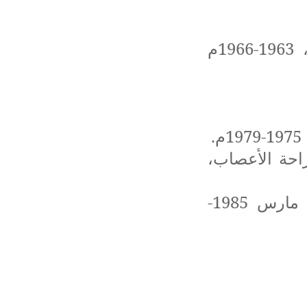
المرحلة الثانوية مؤسسة فيكتور هيغو، الجزائر العاصمة، 1963-1966م
حة الأعصاب،
قسم جراحة الأعصاب، كونتونسبيتال، زوريخ (سويسرا)، مارس 1985-