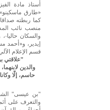
أستاذ مادة الفي
«طارق ماسكينو»، 
كما ربطته صداقا
منصب نائب المدي
والسكان حاليا-،
إيدير، و«أحمد مس
قسم الإعلام الآل
"علاقتي بو
والدين لابنهما
حاسم، إلّا وكان
"بن عيسى" الشاب
والتعرف على أئمت
أجزاءً من القرآ