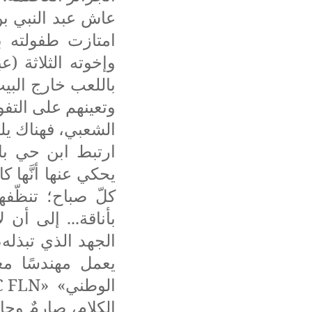
عاش عبد النبي بن
امتازت طفولته بك
وإخوته الثلاثة (
باللعب خارج البيت
وتعينهم على التفوق
الشعبي، فهناك يل
ارتبط ابن حي باب 
يحكي عنها أنَّها ك
كلّ صباح؛ تنظّف
بأناقة... إلى أن
الجهد الذي تبذله،
يعمل مهندسًا معم
الوطني» «
C FLN
الكلام، صارمٌ وجا