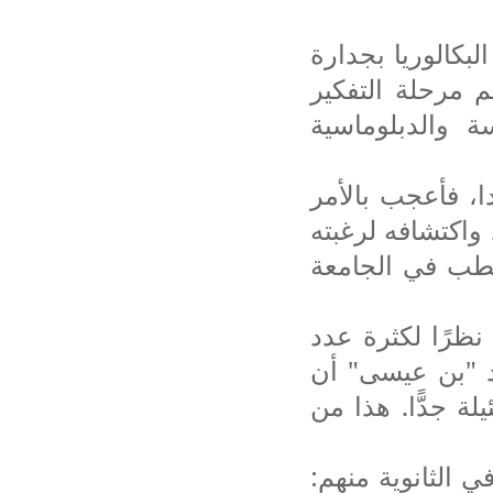
بكالوريا بجدارة
 مرحلة التفكير
ة والدبلوماسية
، فأعجب بالأمر
، واكتشافه لرغبته
لطب في الجامعة
نظرًا لكثرة عدد
رد "بن عيسى" أن
ة جدًّا. هذا من
ي الثانوية منهم: