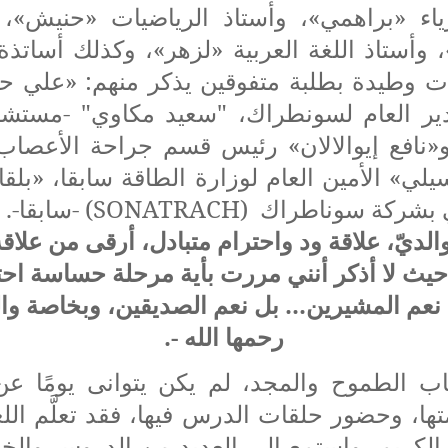
زياء «براهمي»، وأستاذ الرياضيات «حنيش»، 
وأستاذ اللغة العربية «لزهر»، وكذلك أساتذة
ت وطيدة بطلبة متفوقين يذكر منهم: «علي 
ر العام لسونطراك، "سعيد مكاوي" -مستشا
 و«نافع إيوالالان» رئيس قسم جراحة الأعص
يلي» الأمين العام لوزارة الطاقة سابقا، «بلق
ي بشركة سوناطراك (
SONATRACH
) -سابقا-.
الديّ، علاقة ود واحترام متبادل، أرقى من علاق
، حيث لا أذكر أنني مررت بأية مرحلة حساسة احت
ا نعم المشيرين... بل نعم الصديقين، وبخاصة وا
رحمها الله -.
 الطموح والمجد، لم يكن يتوانى يومًا عن
ها، وحضور حلقات الدرس فيها، فقد تعلَّم الل
ن الكريم، واستمع إلى العديد من الدروس وال