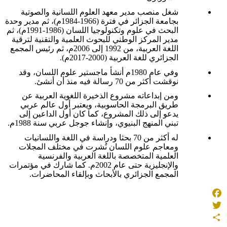
شغل منصب مدير معهد العلوم اللسانية والصوتية
بجامعة الجزائر في فترة (1966-1984م)، ثم مدير وحدة
البحث في علوم وتكنولوجيا اللسان (1986-1991م)، ثم
مدير المركز الوطني للبحوث العلمية والتقنية لترقية
اللغة العربية، من 1992 إلى 2006م، ثم رئيس المجمع
الجزائري للغة العربية (2000-2017م)
.
وفي عام 1980م أنشأ ماجستير علوم اللسان، وقد
نوقشت أكثر من 70 رسالة فيه منذ أن أنشئ
.
ومن إبداعاته مشروع الذخيرة اللغوية العربية عن
طريق البرمجة الحاسوبية، ويعتبر أول عالم عربي
يدعو إلى ذلك المشروع، كما كان أول الداعين إلى
تبني المنهج البنيوي، وإنشاء جوجل عربي سنة 1988م
.
له أكثر من 70 بحثا ودراسة في اللغة واللسانيات
ومعاجم علوم اللسان نُشرت في مختلف المجلات
العلمية المتخصصة باللغة العربية والفرنسية
والإنجليزية حتى عام 2002م. كما شارك في مؤتمرات
المجمع الجزائري بالأبحاث وبإلقاء المحاضرات
.
Facebook
Twitter