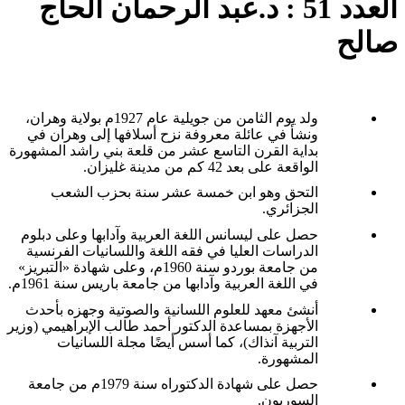
العدد 51 : د.عبد الرحمان الحاج
صالح
ولد يوم الثامن من جويلية عام 1927م بولاية وهران،
ونشأ في عائلة معروفة نزح أسلافها إلى وهران في
بداية القرن التاسع عشر من قلعة بني راشد المشهورة
الواقعة على بعد 42 كم من مدينة غليزان
.
التحق وهو ابن خمسة عشر سنة بحزب الشعب
الجزائري
.
حصل على ليسانس اللغة العربية وآدابها وعلى دبلوم
الدراسات العليا في فقه اللغة واللسانيات الفرنسية
من جامعة بوردو سنة 1960م، وعلى شهادة «التبريز»
في اللغة العربية وآدابها من جامعة باريس سنة 1961م
.
أنشئ معهد للعلوم اللسانية والصوتية وجهزه بأحدث
الأجهزة بمساعدة الدكتور أحمد طالب الإبراهيمي (وزير
التربية آنذاك)، كما أسس أيضًا مجلة اللسانيات
المشهورة
.
حصل على شهادة الدكتوراه سنة 1979م من جامعة
السوربون
.