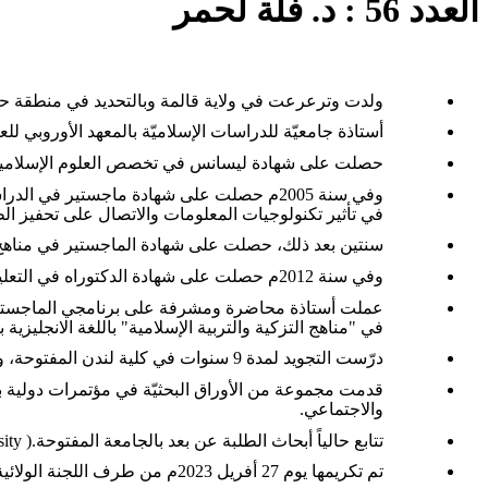
العدد 56 : د. فلة لحمر
ولدت وترعرعت في ولاية قالمة وبالتحديد في منطقة حم
أستاذة جامعيّة للدراسات الإسلاميّة بالمعهد الأوروبي للعل
حصلت على شهادة ليسانس في تخصص العلوم الإسلامية من ج
وفي سنة 2005م حصلت على شهادة ماجستير في الدراسات الإسلاميّة من معهد ماركفيلد للدراسات الإسلاميّة بمصادقة من جامعة لوفْبُورُو
في تأثير تكنولوجيات المعلومات والاتصال على تحفيز ا
سنتين بعد ذلك، حصلت على شهادة الماجستير في مناهج ا
وفي سنة 2012م حصلت على شهادة الدكتوراه في التعليم بموضوع "التعامل مع التنوع في المدارس الإسلامية في بريطانيا" من جامعة نوتنغهام
في "مناهج التزكية والتربية الإسلامية" باللغة الانجليزية بالمعهد الإسلامي "بوسطن" بأمريكا س
درّست التجويد لمدة 9 سنوات في كلية لندن المفتوحة، وأصول الفقه لطلبة الدراسات العليا في المعهد الأوروبي للعلوم الإنسانية، وهي حاصلة على الإجازة في روايتي البخاري ومسلم
قدمت مجموعة من الأوراق البحثيّة في مؤتمرات دولية بأمري
والاجتماعي
.
تتابع حالياً أبحاث الطلبة عن بعد بالجامعة المفتوحة
ty ).
تم تكريمها يوم 27 أفريل 2023م من طرف اللجنة الولائية للمرأة والأسرة والطفل-بولاية قالمة