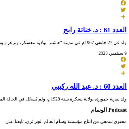
Facebook
Twitter
Share
العدد 61 : د. خناثة رابح
ولد في 27 جانفي 1967م في مدينة "هاشم" بولاية معسكر، وترعرع وتلقى تعليمه الأولي بها . تحصل سنة 1987م على شهادة البكالوريا من ثانوية "أبوراس النَّاصري"
9 سبتمبر, 2023
Facebook
Twitter
Share
العدد 60 : د. عبد الله ركيبي
ولد بقرية جمورة، بولاية بسكرة سنة 1928م، ولم يُسجّل في الحالة المدنية إلا عام 1930م، تلقى تعليمه الأولي بالمسجد فحفظ القرآن الكريم، ثم التحق بالمدرسة
Podcast الوسام
محتوى سمعي من انتاج مؤسسة وسام العالم الجزائري, تابعنا على: