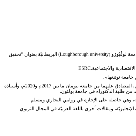
(Loughborough university)
البريطانيّة بعنوان "تحقيق
اقتصادية والاجتماعية
ESRC.
.
عملت أستاذة محاضرة ومشرفة على برنامجي الماجستير للتعليم الإسلامي والدراسات الإسلاميّة بمعهد ماركفيلد للتعليم العالي، المصادق عليهما من جامعة نيومان ما بين 2017م و2020م، وأستاذة
.
.
لإنجليزيّة، ومقالات أخرى باللغة العربيّة في المجال التربوي