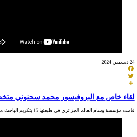
24 ديسمبر, 2024
Facebook
Twitter
Share
لقاء خاص مع البروفيسور محمد سحنوني متخصص
قامت مؤسسة وسام العالم الجزائري في طبعتها 15 بتكريم الباحث محمد سحنوني، وهو من مواليد 1956 , وهو عالم آثار، نظير جهوده في إعادة التأريخ للتواجد الأول