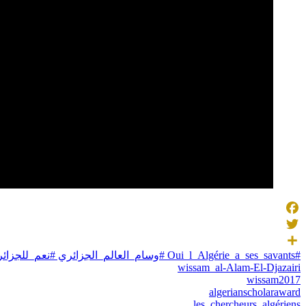
Facebook
Twitter
#Oui_l_Algérie_a_ses_savants #وسام_العالم_الجزائري #نعم_للجزائر_علماؤها #algeria #الجزائر
Share
wissam_al-Alam-El-Djazairi
wissam2017
algerianscholaraward
les_chercheurs_algériens