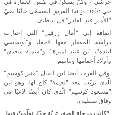
خرشي"، وكنّ يسكنّ في نفس العمارة
في
حي
La pinede
العريق المسمّى حاليًا بحيّ
"الأمير عبد القادر" في سطيف.
إضافة إلى "أمال زرقين" التي اختارت
دراسة المعمار معها لاحقا، و"أوساسي
ليندة"، "بن عبيد أميرة"، و"سمية سعدي"
وأولاد أعمامها وبناتهم.
وفي القرب أيضا ابن الخال "منير كوسيم"
الّذي تربّت معه "نعيمة" كأخ لها، وهو ابن
"مسعود كوسيم" الّذي كان أيضًا لاعبًا في
وفاق سطيف.
"كانت مرحلة الصغر ثريّة جدّا، تعلّمتُ فيها