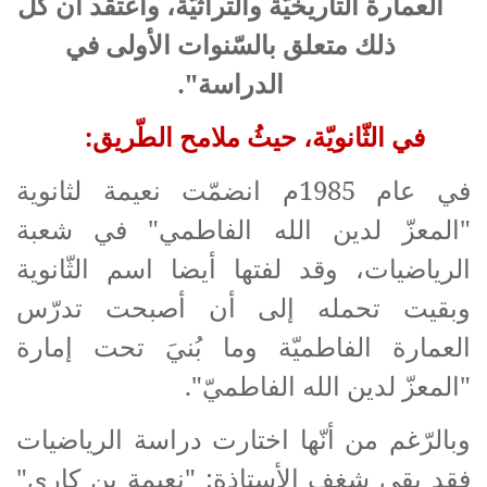
العمارة التاريخيّة والتراثيّة، وأعتقد أن كل
ذلك متعلق بالسّنوات الأولى في
الدراسة".
في الثّانويّة، حيثُ ملامح الطّريق:
في عام 1985م انضمّت نعيمة لثانوية
"المعزّ لدين الله الفاطمي" في شعبة
الرياضيات، وقد لفتها أيضا اسم الثّانوية
وبقيت تحمله إلى أن أصبحت تدرّس
العمارة الفاطميّة وما بُنيَ تحت إمارة
"المعزّ لدين الله الفاطميّ".
وبالرّغم من أنّها اختارت دراسة الرياضيات
فقد بقي شغف الأستاذة: "نعيمة بن كاري"