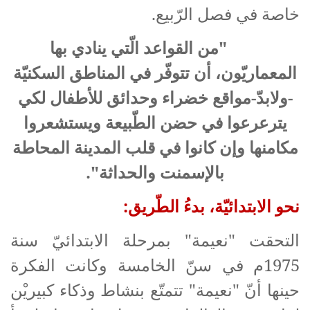
خاصة في فصل الرّبيع.
"من القواعد الّتي ينادي بها
المعماريّون، أن تتوفّر في المناطق السكنيّة
-ولابدّ-مواقع خضراء وحدائق للأطفال لكي
يترعرعوا في حضن الطّبيعة ويستشعروا
مكامنها وإن كانوا في قلب المدينة المحاطة
بالإسمنت والحداثة".
نحو الابتدائيّة، بدءُ الطّريق:
التحقت "نعيمة" بمرحلة الابتدائيّ سنة
1975م في سنّ الخامسة وكانت الفكرة
حينها أنّ "نعيمة" تتمتّع بنشاط وذكاء كبيريْن