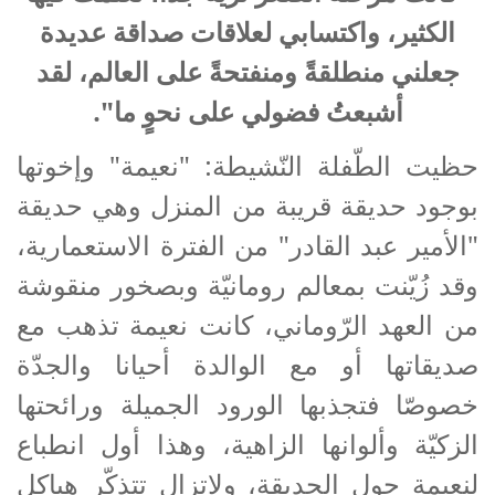
الكثير، واكتسابي لعلاقات صداقة عديدة
جعلني منطلقةً ومنفتحةً على العالم، لقد
أشبعتُ فضولي على نحوٍ ما".
حظيت الطّفلة النّشيطة: "نعيمة" وإخوتها
بوجود حديقة قريبة من المنزل وهي حديقة
"الأمير عبد القادر" من الفترة الاستعمارية،
وقد زُيّنت بمعالم رومانيّة وبصخور منقوشة
من العهد الرّوماني، كانت نعيمة تذهب مع
صديقاتها أو مع الوالدة أحيانا والجدّة
خصوصّا فتجذبها الورود الجميلة ورائحتها
الزكيّة وألوانها الزاهية، وهذا أول انطباع
لنعيمة حول الحديقة، ولاتزال تتذكّر هياكل