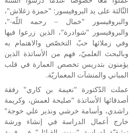
الثّالثة على يد البروفيسور: "حمزة زغلاش"،
والبروفيسور "خمال – رحمه اللّه-"،
والبروفيسور "شوادرة"، الذين زرعوا فيها
وفي زملائها حبّ التخصّص والاهتمام به
وبالبحث العلميّ، فهم من الأساتذة الذين
يؤمنون بتدريس تخصص العمارة في قلب
المباني والمنشآت المعماريّة.
عملت الدّكتورة "نعيمة بن كاري" رفقة
أصدقائها الأساتذة "صليحة لعمش، وكريمة
راشدي، وأسامة خرشي ونذير علي خوجة"
خارج أعمال الدراسة في إنشاء ورشة
توثيقيّة لدراسة "بيوت القبائل" في قرية