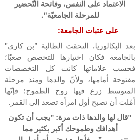
الاعتماد على النفس، وفاتحة التّحضير
للمرحلة الجامعيّة".
على عتبات الجامعة:
بعد البكالوريا، التحقت الطالبة "بن كاري"
بالجامعة فكان اختيارها للتخصص صعبًا؛
فحسب علاماتها كانت كل التخصصات
مفتوحة أمامها، ولأنّ والدها ومنذ مرحلة
المتوسط زرع فيها روح الطموح؛ فإنّها
أمّلت أن تصبح أول امرأة تصعد إلى القمر.
"قال لها والدها ذات مرة: "يجب أن تكون
أهدافك وطموحك أكبر بكثير مما
تتصورين"... فأجابت: حتى أن أصل إلى