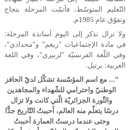
التّعليم المتوسّط، فأتمّت المرحلة بنجاح
وتفوّق عام 1985م.
ولا تزال تذكر إلى اليوم أساتذة المرحلة:
في مادة الإجتماعيات "زيغم" و"محدادي"،
وفي اللّغة الفرنسيّة "لزبيري"، وفي اللغة
العربية: برتيل.
"... مع اسم المؤسّسة تشكّل لديّ الحافز
الوطنيّ واحترامي للشّهداء والمجاهدين
والثّورة الجزائريّة الّتي كانت ولا تزال
درسًا يتعلّم منه العالم، أحببتُ التّاريخ جدًّا
وحتى عندما درستُ العمارة أحببتُ