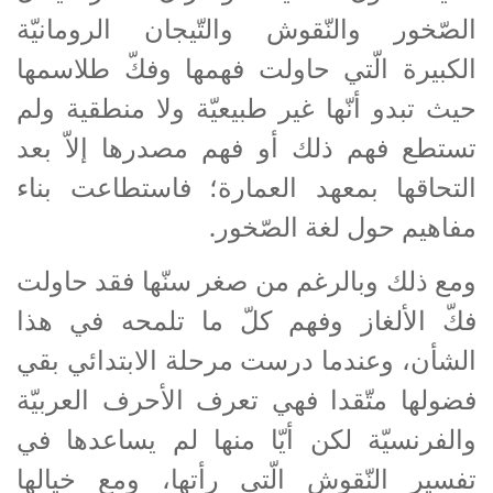
الصّخور والنّقوش والتّيجان الرومانيّة
الكبيرة الّتي حاولت فهمها وفكّ طلاسمها
حيث تبدو أنّها غير طبيعيّة ولا منطقية ولم
تستطع فهم ذلك أو فهم مصدرها إلاّ بعد
التحاقها بمعهد العمارة؛ فاستطاعت بناء
مفاهيم حول لغة الصّخور.
ومع ذلك وبالرغم من صغر سنّها فقد حاولت
فكّ الألغاز وفهم كلّ ما تلمحه في هذا
الشأن، وعندما درست مرحلة الابتدائي بقي
فضولها متّقدا فهي تعرف الأحرف العربيّة
والفرنسيّة لكن أيّا منها لم يساعدها في
تفسير النّقوش الّتي رأتها، ومع خيالها