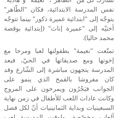
نفس المدرسة الابتدائية، فكان "الطّاهر"
يتوجّه إلى "ابتدائية عميرة ذكور" بينما تتوجّه
أختيْه إلى "عميرة إناث" (إبتدائية بوقصة
محمد حاليا).
تمتّعت "نعيمة" بطفولتها لعبا ومرحا مع
إخوتها ومع صديقاتها في الحيّ، فبعد
المدرسة يتجهون مباشرة إلى الشّارع وقد
كان مفروشا بالقمح الذي ينمو على
الجوانب فيَجْرُون ويمرحون على المروج
وكانت عادات اللعب للأطفال في زمن نهاية
السبعينيات وبداية الثمانينيات أنّ لكل فصل
ألعاب مخصّصة، ولوقت المدرسة لعب