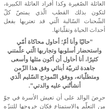
العائلة الصّغيرة وكذا أفراد العائلة الكبيرة،
لتكون بذلك القطب الّذي يمتصّ كلّ
الشّحنات السّالبة الّتي قد تعتريها بفعل
أحداث الحياة وتقلّباتها.
"حاليًا وأنا أمّ؛ أحاول محاكاة أمّي
واستحضار أسلوبها وتجاربها الّتي علّمتني
كثيرًا، أنا أحاول أن أكون مثلها وأسعى
جاهدة لتربيّة أبنائي وفق هذا الزّمن
ومتطلّباته، ووفق النّموذج السّليم الّذي
أنشأتْني عليه والدتي".
حرِصَ الوالد على أن تعيش الأسرة في جوّ
من التعلّم والاستمتاع فكان خروجها للتنزّه