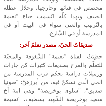
مخصص في فنائها وخارجها، وخلال عطلة
الصيف وبهذا كلّه اتّسمت حياة "نعيمة
بالتّرتيب والغنى سواء في البيت أو في
المدرسة أو في الشّارع.
صديقاتُ الحيّ، مصدر تعلمّ آخر:
حظِيَتْ الفتاة "نعيمة" الشّغوفة والمحبّة
للتعلّم والمرح بصديقات كثيرات كن جارات
وزميلات دراسة بحكم قرب المدرسة من
الحي الّذي تسكنّ فيه، من أبرزهنّ: "صونيا
صديق"، "سلوى بوخريصة" وهي ابنة أخ
سعيد بوخريصة الشّهيد بسطيف، "نسيمة