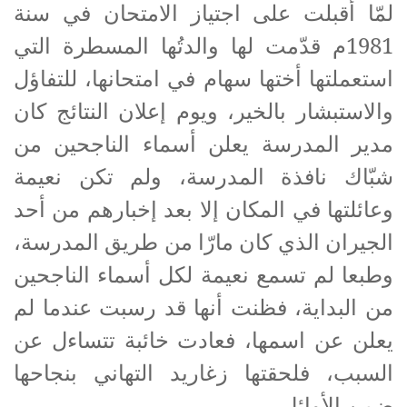
لمّا أقبلت على اجتياز الامتحان في سنة
1981م قدّمت لها والدتُها المسطرة التي
استعملتها أختها سهام في امتحانها، للتفاؤل
والاستبشار بالخير، ويوم إعلان النتائج كان
مدير المدرسة يعلن أسماء الناجحين من
شبّاك نافذة المدرسة، ولم تكن نعيمة
وعائلتها في المكان إلا بعد إخبارهم من أحد
الجيران الذي كان مارّا من طريق المدرسة،
وطبعا لم تسمع نعيمة لكل أسماء الناجحين
من البداية، فظنت أنها قد رسبت عندما لم
يعلن عن اسمها، فعادت خائبة تتساءل عن
السبب، فلحقتها زغاريد التهاني بنجاحها
ضمن الأوائل.