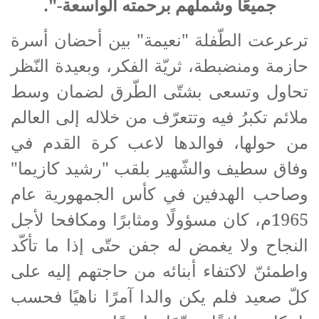
جميعًا وشملهم برحمته الواسعة-".
ترعرعت الطّفلة "نعيمة" بين أحضان أسرة
حازمة ومنضبطة، ثريّة الفكر، وبعيدة النّظر
تحاول وتسعى بشتّى الطّرق لضمان وسط
ملائم تكبرُ فيه وتتعرّف من خلاله إلى العالم
من حولها، فوالدها لاعب كرة القدم في
وفاق سطيف والشّهير بلقب "رشيد كازيما"
وصاحب الهدفين في كأس الجمهورية عام
1965م، كان مسؤولًا ومثابرًا ومكافحا لأجل
النجاح ولا يغمض له جفن حتّى إذا ما تأكّد
واطمئنّ لاكتفاء أبنائه من حاجتهم إليه على
كلّ صعيد فلم يكن والدا آمرًا ناهيًا فحسب