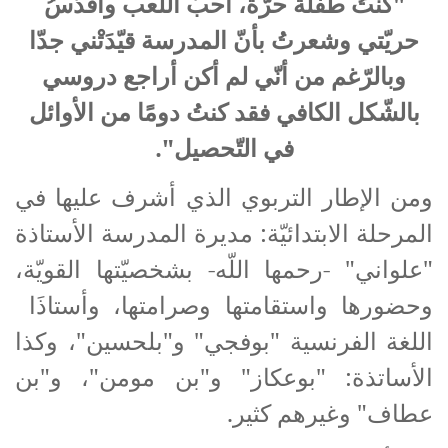
"كنتُ طفلة حرّة، أحبّ اللّعب وأقدّسُ
حريّتي وشعرتُ بأنّ المدرسة قيّدَتْني جدّا
وبالرّغم من أنّي لم أكن أراجع دروسي
بالشّكل الكافي فقد كنتُ دومًا من الأوائل
في التّحصيل".
ومن الإطار التربوي الذي أشرف عليها في
المرحلة الابتدائيّة: مديرة المدرسة الأستاذة
"علواني" -رحمها اللّه- بشخصيّتها القويّة،
وحضورها واستقامتها وصرامتها، وأستاذَا
اللغة الفرنسية "بوفجي" و"بلحسين"، وكذا
الأساتذة: "بوعكاز" و"بن مومن"، و"بن
عطاف" وغيرهم كثير.