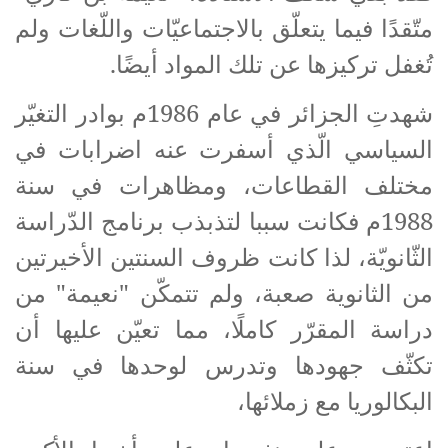
متّقدًا فيما يتعلّق بالاجتماعيّات واللّغات ولم
تُغفل تركيزها عن تلك المواد أيضًا.
شهدتِ الجزائر في عام 1986م بوادر التغيّر
السياسي الّذي أسفرت عنه اضرابات في
مختلف القطاعات، ومظاهرات في سنة
1988م فكانت سببا لتذبذب برنامج الدّراسة
الثّانويّة، لذا كانت ظروف السنتين الأخيرتين
من الثانوية صعبة، ولم تتمكّن "نعيمة" من
دراسة المقرّر كاملًا، مما تعيّن عليها أن
تكثّف جهودها وتدرس لوحدها في سنة
البكالوريا مع زملائها،