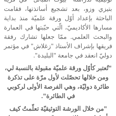
بتيزي وزو، بعد تشجيع أساتذتها، فقامت
الباحثة بإعداد أوّل ورقة علميّة منذ بداية
مسارها الأكاديميّ، الّتي حبّبتها في العمارة
والبحث العلمي. ممّا جعلها تشارك رفقة
فريقها بإشراف الأستاذ "زغلاش" في مؤتمر
دوليّ انعقد في جامعة "البليدة".
"تُعتبر كأوّل ورقة علميّة مقبولة بالنسبة لي،
ومن خلالها تحصّلت لأول مرّة على تذكرة
طائرة دوليّة، وهي الفرصة الأولى لركوبي
في الطائرة".
"من خلال الورشة التوثيقيّة تعلّمتُ كيف