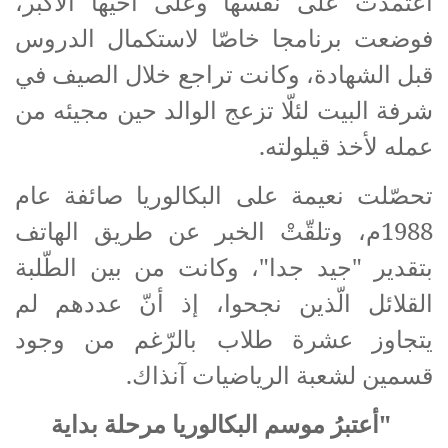
اعتمدت على نفسها وعلى أخيها الأكبر،
فوضعت برنامجا خاصّا لاستكمال الدروس
قبل الشهادة، وكانت تراجع خلال الصيف في
شرفة البيت لئلّا تزعج الوالد حين مجيئه من
عمله لأخذ قيلولته.
تحصّلت نعيمة على البكالوريا صائفة عام
1988م، وتلقّتْ الخبر عن طريق الهاتف
بتقدير "جيد جدا"، وكانت من بين الطّلبة
القلائل الّذين نجحوا، إذ أنّ عددهم لم
يتجاوز عشرة طلاب بالرّغم من وجود
قسمين لشعبة الرياضيات آنذاك.
"أعتبرُ موسم البكالوريا مرحلة بداية