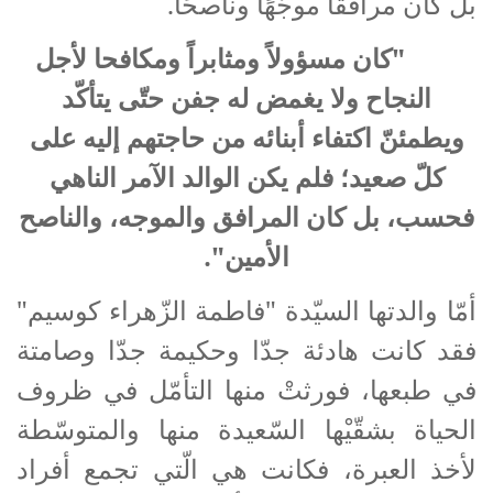
بل كان مرافقًا موجّهًا وناصحًا.
"كان مسؤولاً ومثابراً ومكافحا لأجل
النجاح ولا يغمض له جفن حتّى يتأكّد
ويطمئنّ اكتفاء أبنائه من حاجتهم إليه على
كلّ صعيد؛ فلم يكن الوالد الآمر الناهي
فحسب، بل كان المرافق والموجه، والناصح
الأمين".
أمّا والدتها السيّدة "فاطمة الزّهراء كوسيم"
فقد كانت هادئة جدّا وحكيمة جدّا وصامتة
في طبعها، فورثتْ منها التأمّل في ظروف
الحياة بشقّيْها السّعيدة منها والمتوسّطة
لأخذ العبرة، فكانت هي الّتي تجمع أفراد