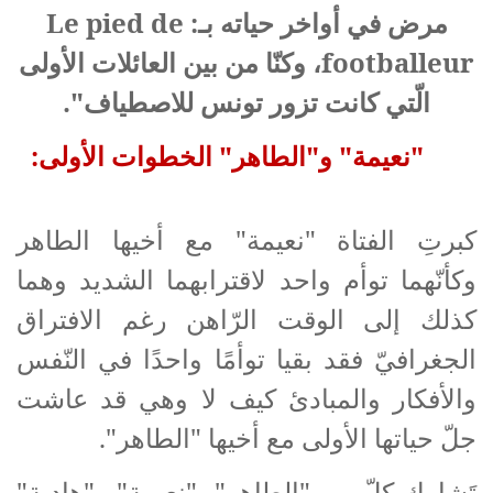
مرض في أواخر حياته بـ:
Le pied de
footballeur
، وكنّا من بين العائلات الأولى
الّتي كانت تزور تونس للاصطياف".
"نعيمة" و"الطاهر" الخطوات الأولى:
كبرتِ الفتاة "نعيمة" مع أخيها الطاهر
وكأنّهما توأم واحد لاقترابهما الشديد وهما
كذلك إلى الوقت الرّاهن رغم الافتراق
الجغرافيّ فقد بقيا توأمًا واحدًا في النّفس
والأفكار والمبادئ كيف لا وهي قد عاشت
جلّ حياتها الأولى مع أخيها "الطاهر".
تَشارك كلّ من "الطاهر"، "نعيمة" و"هادية"