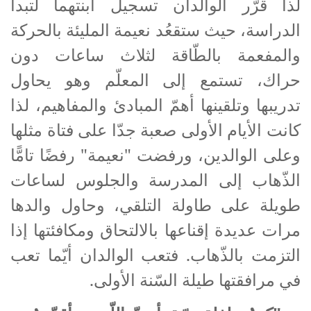
لذا قرّر الوالدان تسجيل ابنتهما لتبدأ
الدراسة، حيث ستقعُد نعيمة المليئة بالحركة
والمفعمة بالطّاقة لثلاث ساعات دون
حراك، تستمع إلى المعلّم وهو يحاول
تدريبها وتلقينها أهمّ المبادئ والمفاهيم، لذا
كانت الأيام الأولى صعبة جدّا على فتاة مثلها
وعلى الوالدين، ورفضت "نعيمة" رفضًا تامًّا
الذّهاب إلى المدرسة والجلوس لساعات
طويلة على طاولة التلقي، وحاول والدها
مرات عديدة إقناعها بالالتحاق ومكافئتها إذا
التزمت بالذّهاب. فتعب الوالدان أيّما تعب
في مرافقتها طيلة السّنة الأولى.