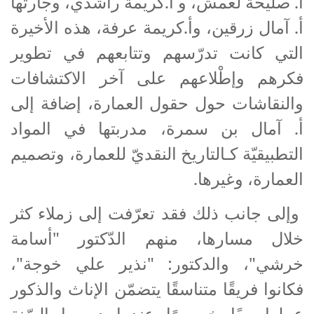
أ. صليحة لعمش، و أ.كريمة راشدي، وجارتها
أ. آمال زرقين، وأ.كريمة عرفة، هذه الأخيرة
التي كانت تدرّسهم وتتابعهم في تطوير
فكرهم وإطْلاعهم على آخر الاكتشافات
والنقاشات حول حقول العمارة، إضافة إلى
أ. آمال بن سمرة، مدربتها في المواد
التطبيقيّة كـالتاريخ النقديّ للعمارة، وتصميم
العمارة، وغيرها.
وإلى جانب ذلك فقد تعرّفت إلى زملاء كثر
خلال مسارها، منهم الدّكتور "أسامة
خرشي"، والدكتور: "نذير علي خوجة"،
فكانوا فريقًا متناسقًا يتضمّن الإناث والذكور
عملوا معًا خصوصًا عندما درسوا السّنة