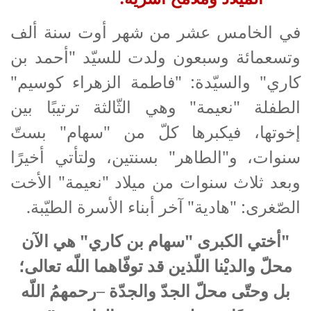
في الخامس عشر من شهر أوت سنة ألف
وتسعمائة وسبعون ولدت للسيّد "أحمد بن
كاري" والسيّدة: "فاطمة الزهراء كوسيم"
الطفلة "نعيمة" وهي الثّالثة ترتيبًا بين
إخوتها، فيكبرها كلّ من "سهام" بستّ
سنوات، و"الطاهر" بسنتين، ولتأتي أخيرًا
وبعد ثلاث سنوات من ميلاد "نعيمة" الأخت
الصّغرى: "هادية" آخر أبناء الأسرة الطيّبة.
"أختي الكبرى "سهام بن كاري" هي الآن
محلّ والديْنا اللّذين قد توفّاهما اللّه تعالى؛
بل وحتّى محلّ الجدّ والجدّة –رحمهمُ اللّه