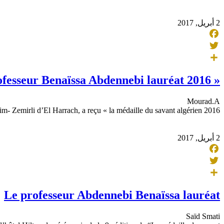
2 أبريل, 2017
Facebook
Twitter
Share
« Médaille du savant algérien » : Le professeur Benaïssa Abdennebi lauréat 2016
Mourad.A
im- Zemirli d’El Harrach, a reçu « la médaille du savant algérien 2016
2 أبريل, 2017
Facebook
Twitter
Share
Le professeur Abdennebi Benaïssa lauréat
Saïd Smati