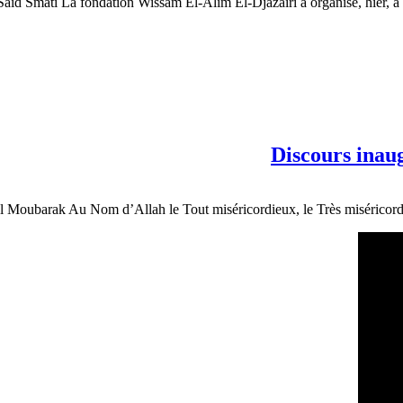
Saïd Smati La fondation Wissam El-Alim El-Djazaïri a organisé, hier, à 
Discours ina
l Moubarak Au Nom d’Allah le Tout miséricordieux, le Très miséricordie