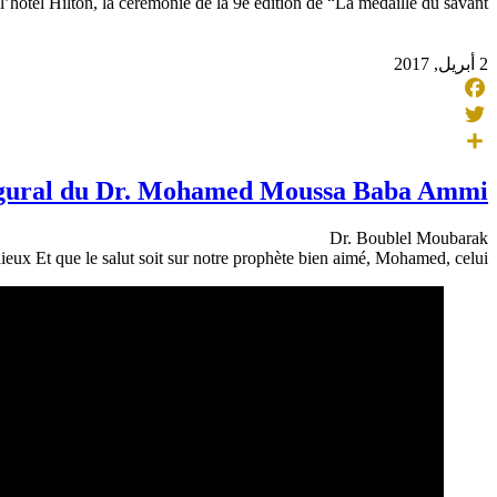
l’hôtel Hilton, la cérémonie de la 9e édition de “La médaille du savant
2 أبريل, 2017
Facebook
Twitter
Share
ugural du Dr. Mohamed Moussa Baba Ammi
Dr. Boublel Moubarak
ux Et que le salut soit sur notre prophète bien aimé, Mohamed, celui