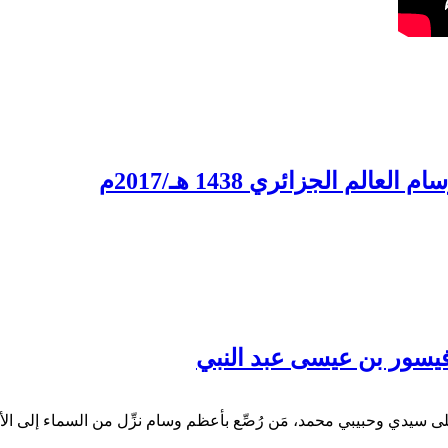
 الجزائري 1438 هـ/2017م
فيسور بن عيسى عبد النبي
ى سيدي وحبيبي محمد، مَن رُصِّع بأعظم وسام نزِّل من السماء إلى ال