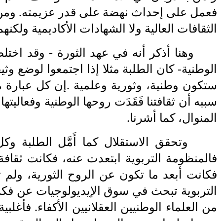
فعمل على إحداث
‎ ‎
نهضة على قدر عزيمته. ومن
الثقافات العالية ولا الشهادات الأكاديمية
‎ ‎
ولكنهم
وهنا أذكر أنه في عهد الثورة - وقد اختلط
الوطنية- كان الطلبة مثلا‏
‎ ‎
إذا اجتمعوا لوضع وثي
ستكون
‎ ‎
وطنية، وثورية وعلمية
. ‎
إن كل عبارة 
سببه أن ثقافتنا فَقَدَت روحها الوطنية وفعاليته
المنوال، كما أشرنا
.‎
‎
وتحقق الاستقلال كما أَمَّل الطلبة وك
‏فالمنظومة التربوية
‎ ‎
ابتعدت عنه، فكانت ثقافة
فكانت أبعد ما تكون عن الروح الثورية، ول
التربوية
‎ ‎
تبحث في سوق الإيديولوجيات عن فكرة 
من العلماء الوطنيين العقلانيين
‎ ‎
الأكفاء. فأغلبي