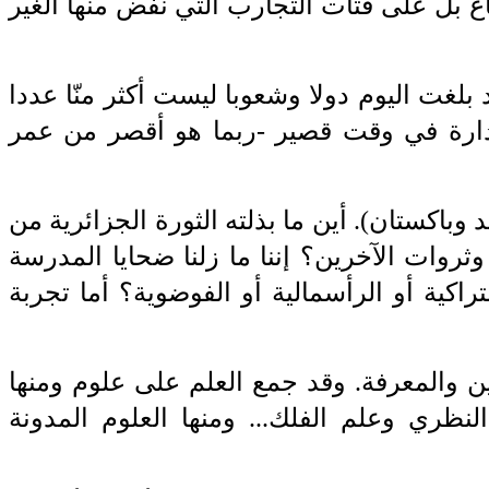
 بل على ‏فتات التجارب التي نفض منها الغير
 بلغت اليوم دولا وشعوبا ليست أكثر منّا ‏عددا
ارة في وقت قصير -ربما هو أقصر
‎ ‎
من ‏عمر
باكستان). أين ما ‏بذلته الثورة الجزائرية من
‎
وثروات الآخرين؟ ‏إننا ما زلنا ضحايا المدرسة
راكية أو ‏الرأسمالية أو
‎ ‎
الفوضوية؟ أما تجربة
ين والمعرفة. وقد جمع العلم على علوم ‏ومنها
النظري وعلم الفلك... ومنها العلوم
‎ ‎
المدونة