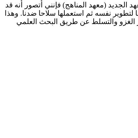
لوم منهجية خاصة به. ورغم أنني لم أطلع‎ ‎على برنامج المعهد الجديد (معهد المناهج) فإنني أتصور أنه قد
اهتم ‏بمناهج هذه العلوم التي كانت لنا‎ ‎فيها جولات موفقة، ثم غفلنا عنها فأخذها غيرنا واستعملها لتطوير نفسه ثم استعملها‎ ‎سلاحا ضدنا. ‏وهذا
ي عصر البحث العلمي‎ ‎والتكنولوجيا، وفي عصر الغزو والتسلط عن طريق ‏البحث العلمي