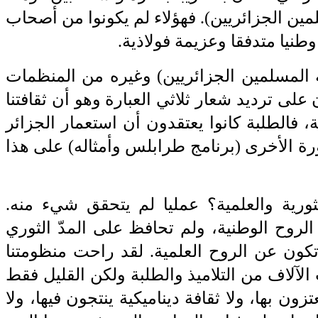
مين
‎ ‎
الجزائريين). فهؤلاء لم يكونوا من أصحاب
طنيا متدفقا وعزيمة فولاذية
.‎
ة المسلمين الجزائريين) وغيره من ‏المنظمات
ن على ترديد شعار
‎ ‎
ثلاثي ‏العبارة وهو أن ثقافتنا
، فالطلبة كانوا ‏يعتقدون أن استعمار
‎ ‎
الجزائر
ة ‏الأخرى (برنامج طرابلس وأمثاله) على هذا
لثورية والعلمية؟ عمليا لم يتحقق شيء منه.
الروح الوطنية،
‎ ‎
ولم تحافظ على المدّ ‏الثوري
تكون عن الروح العلمية. لقد راحت ‏منظومتنا
‎ ‎
الآلاف من التلاميذ والطلبة ‏ولكن القليل فقط
تزون بها، ولا ثقافة
‎ ‎
ديناميكية ينتجون فيها، ولا