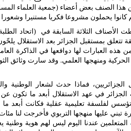
 هذا الصنف بعض أعضاء (جمعية العلماء المسل
 كانوا يحملون مشروعا فكريا مستنيرا ‏وشعورا و
ت الأصناف الثلاثة السابقة في‏
‎
(
اتحاد الطلب
قة تتعلق بمستقبل الجزائر بعد الاستقلال يلحّو
من
‎ ‎
هذه العبارات لها دوافعها في الذاكرة العامة
ا الحركية ومنهجها العلمي. وقد
‎ ‎
سارت وثائق الثور
ل الجزائريين، فماذا حدث لشعار
‎ ‎
الوطنية وا
 الجزائر في عهد الاستقلال أبعد ما تكون عن 
م تؤسس لفلسفة
‎ ‎
تعليمية عقلية فكانت أبعد ما 
تبني عليها منهجها التربوي فأخرجت لنا مئات
ة المتعلمين عندنا اليوم ليس لهم هوية وطنية يع