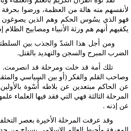
لأنفسهم منه هالة من
‎ ‎
العظمة، ورضوا بحرفة ال
فهو الذي يسُوس الحكم وهم الذين يصوغون ل
يكفيهم
‎ ‎
أنهم هم ورثة الأنبياء ومصابيح الظلام 
ومن أجل هذا
‎ ‎
الشدّ والجذب بين ‏السلطت
الضرب المبرح والسجن والتهديد ‏بالقتل
.‎
تلك أمة قد خلت ومرحلة قد انصرمت. ث
وصاحب القلم والفكر (أو بين السياسي
‎ ‎
والمثق
عن الحاكم مبتعدين عن بلاطه أُسْوة بالأولي
المرحلة الثالثة فهي
‎ ‎
التي فقد فيها العلماء عل
عن إذنه
. ‎
‎ ‎
وقد عرفت المرحلة الأخيرة بعصر التخلف
المعرفة وأحيط العالم الإسلامي
‎ ‎
بسياج من حديد