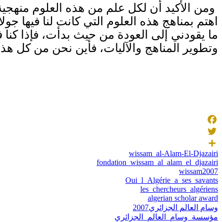
وتطوير المناهج‎ ‎والآليات، فأين نحن من كل هذا؟
Facebook
Twitter
wissam_al-Alam-El-Djazairi
Share
fondation_wissam_al_alam_el_djazairi
wissam2007
Oui_l_Algérie_a_ses_savants
les_chercheurs_algériens
algerian scholar award
وسام العالم الجزائري2007
مؤسسة_وسام_العالم_الجزائري