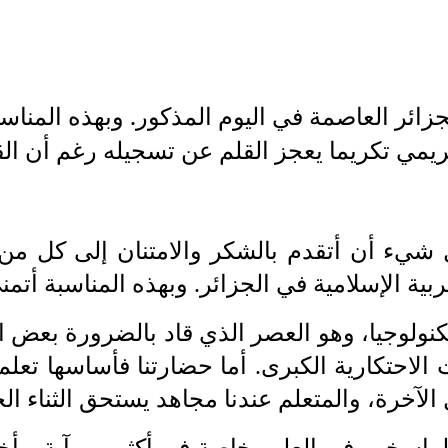
جزائر العاصمة في اليوم‏
‎ ‎
المذكور. وبهذه المناسب
كريمي تكريما يعجز القلم عن تسجيله رغم أن 
 شيء أن أتقدم بالشكر والامتنان إلى
‎ ‎
كل من 
عربية الإسلامية في الجزائر. وبهذه المناسبة أتم
ولوجيا، وهو العصر الذي قاد بالضرورة
‎ ‎
بعض ال
الاحتكارية الكبرى. أما حضارتنا فأساسها تعلم
 الآخرة،
‎ ‎
والمتعلم عندنا مجاهد يستحق الثناء ال
بالراسخين في العلم
ب
خاصة في أكثر
‎ ‎
من آية. وأخذ 