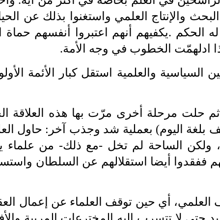
بحث والإنتاج العلمي واستغنوا بذلك عن الحيا
ه الحكم
. ‎
يكفيهم أنهم اعتبروا أنفسهم حماة 
إذا ادلهمّت الخطوب في وجه الأمة.
ين السياسية والعلمية استقل كبار الأئمة الأو
م حلت مرحلة أخرى مرّت بها هذه العلاقة
‎ ‎
ال
ف بلغة اليوم) بعملية شد وجذب آخر: حاول العل
ن، ولكن الساحة لم تخل -مع
‎ ‎
ذلك- من علماء يتق
مهم ففقدوا أيضا استقلالهم عن السلطان واستسلم
 العلمي، أي حين توقف العلماء عن‏
‎ ‎
إعمال العق
 حتى لا تتسرب إليه المخترعات المريبة والأفكا