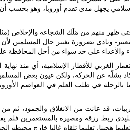
إسلامي يجهل
‎ ‎
مدى تقدم أوروبا، وهو يحسب أن ا
تى ظهر منهم من مَلَك
‎ ‎
الشجاعة والإخلاص ‏‏(مث
التعبير- ونادى بضرورة تغيير حال ‏المسلمين لأن ا
ء
‎ ‎
والأعداء على حد سواء ‏من أجل المحافظة على
عمار الغربي للأقطار الإسلامية، أي
‎ ‎
منذ نهاية 
د يشلّه عن الحركة، ولكن عيون بعض المسلمي
ما بالرحلة في طلب العلم
‎ ‎
في العواصم الأوروب
ربيات، قد عانت من الانغلاق والجمود،
‎ ‎
ثم من ا
ليدي ربط رزقه ومصيره بالمستعمرين فلم ي
يما هجينا، تعليما تلقاه
‎ ‎
غالبا خارج محيطه الجغ