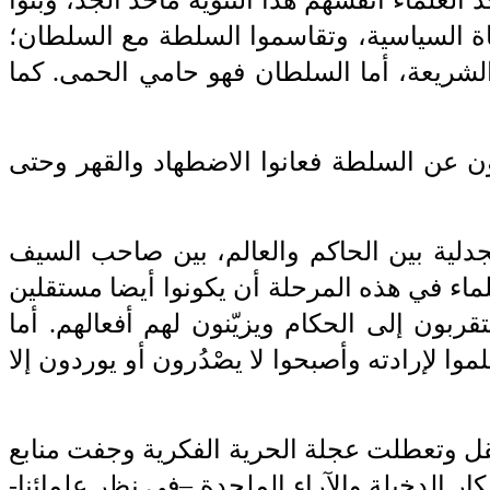
ة السياسية،
‎ ‎
وتقاسموا السلطة مع ‏السلطان؛
الشريعة، أما السلطان فهو حامي ‏الحمى. كما
لون عن السلطة
‎ ‎
فعانوا الاضطهاد والقهر وحتى
جدلية بين الحاكم والعالم، بين صاحب ‏السيف
ماء في هذه المرحلة أن يكونوا
‎ ‎
أيضا مستقلين
ربون إلى الحكام ويزيّنون ‏لهم أفعالهم. أما
وا لإرادته
‎ ‎
وأصبحوا لا ‏يصْدُرون أو يوردون إلا
ل وتعطلت عجلة الحرية الفكرية وجفت ‏منابع
ر الدخيلة والآراء
‎ ‎
الملحدة –في ‏نظر علمائنا-