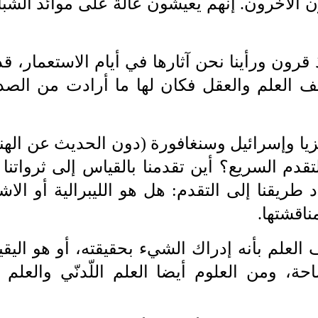
ن الآخرون
.
إنهم يعيشون عالة على موائد الشباع
 قرون ورأينا نحن آثارها في أيام
‎ ‎
الاستعمار، قد
 العلم والعقل فكان لها ما أرادت من الصد
زيا وإسرائيل
‎ ‎
وسنغافورة (دون الحديث عن الهند و
قدم السريع؟ أين تقدمنا بالقياس إلى ثرواتنا
 ‎
 طريقنا إلى التقدم: هل هو الليبرالية أو الاشت
ناقشتها
.‎
 العلم بأنه إدراك الشيء بحقيقته، أو
‎ ‎
هو اليق
حة، ومن العلوم أيضا العلم اللّدنّي والعلم 