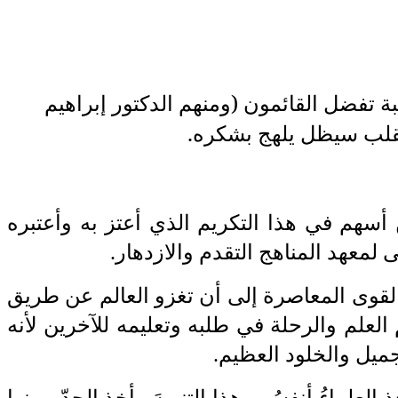
ة تفضل القائمون (ومنهم الدكتور ‏إبراهيم
القلب سيظل
‎ ‎
يلهج بشكره
.
أسهم في هذا التكريم الذي أعتز به وأعتبره
نى لمعهد المناهج التقدم
‎ ‎
والازدهار
.‎
قوى المعاصرة إلى أن تغزو العالم ‏عن طريق
 العلم والرحلة في طلبه
‎ ‎
وتعليمه للآخرين لأنه
جميل والخلود ‏العظيم
.
العلماءُ أنفسُهم هذا التنويهَ مأخذ الجدّ، ‏وبنوا