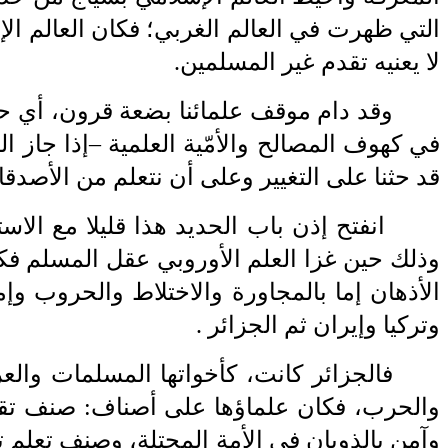
التي ظهرت في العالم الغربي؛ فكان العالم ال
لا يعنيه
‎ ‎
تقدم غير المسلمين.
وقد دام موقف علمائنا بضعة قرون، أي ح
في كهوف المصالح
‎ ‎
والأمّية العلمية –إذا جاز 
قد حثنا على التغيير وعلى أن نتعلم من الأصدقا
‎ ‎
انفتح إذن باب الحديد هذا قليلا مع الاست
وذلك حين غزا العلم الأوروبي
‎ ‎
عقل المسلم فكا
الأذهان إما بالمجاورة والاختلاط والحروب وإ
وتركيا وإيران ثم
‎ ‎
الجزائر
. ‎
فالجزائر كانت، كأخواتها المسلمات والع
والحرب، فكان علماؤها على أصناف: صنف تق
وآمن بالذوبان في الأمة المحتلة، وصنف تعلم تعل