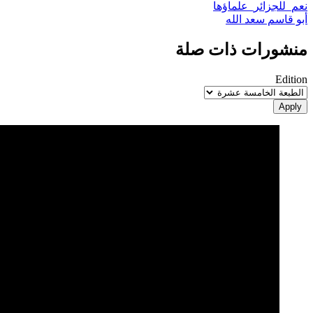
نعم_للجزائر_علماؤها
أبو قاسم سعد الله
منشورات ذات صلة
Edition
Apply