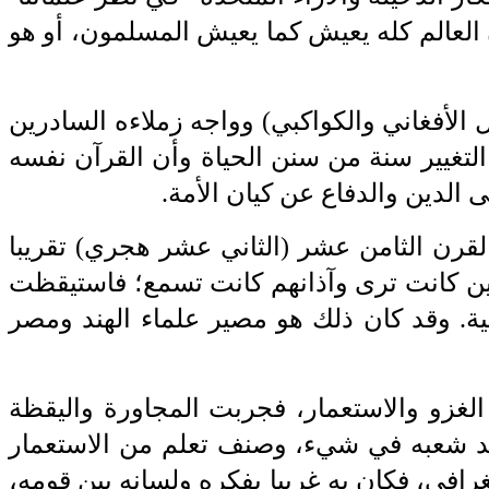
لعالم كله يعيش كما يعيش ‏المسلمون، أو هو
ل الأفغاني والكواكبي) وواجه زملاءه السادرين
لتغيير
‎ ‎
سنة من سنن الحياة وأن القرآن نفسه
 الدين والدفاع عن كيان الأمة
.‎
القرن الثامن عشر (الثاني عشر هجري) ‏تقريبا
ن كانت ترى وآذانهم كانت
‎ ‎
تسمع؛ ‏فاستيقظت
ية. وقد كان ذلك هو ‏مصير علماء الهند ومصر
لغزو والاستعمار، فجربت المجاورة ‏واليقظة
فد شعبه في شيء، وصنف تعلم ‏من
‎ ‎
الاستعمار
رافي، فكان به غريبا ‏بفكره ولسانه بين قومه،