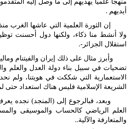
منهجا علميا يهديهم إلى ما وصل إليه المتقدمو
أيديهم
. ‎
‎ ‎
إن الثورة العلمية التي عاشها الغرب منذ
ولا أنشط منا ذكاء، ولكنها دول
‎ ‎
أحسنت توظيف
استقلال الجزائر-.
وأبرز مثال على ذلك إيران والفيتنام ومالي
تضحيات
‎ ‎
في سبيل بناء دولة العدل والعلم والت
الاستعمارية التي شككت في هويتنا، ولم
‎ ‎
نحدد
الشريعة الإسلامية فليس هناك استعداد حتى لم
‎ ‎
وبعد، فبالرجوع إلى (المنجد) نجده يعرف
العلم الرياضي كالحساب والموسيقى
‎ ‎
والمسا
‏والمتعارفة والآلية
..‎