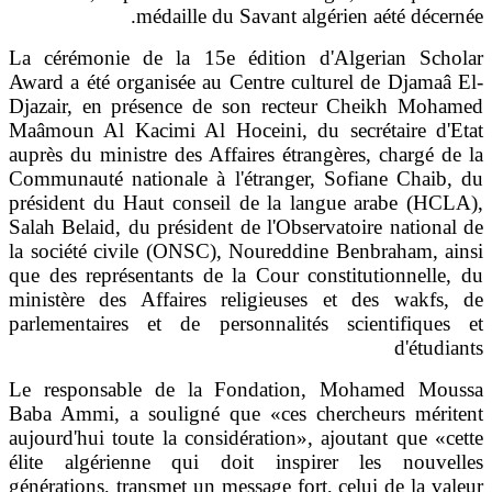
.
médaille du Savant algérien aété dé
La cérémonie de la 15e édition d'Algerian Sc
Award a été organisée au Centre culturel de Djam
Djazair, en présence de son recteur Cheikh Mo
Maâmoun Al Kacimi Al Hoceini, du secrétaire d
auprès du ministre des Affaires étrangères, chargé
Communauté nationale à l'étranger, Sofiane Cha
président du Haut conseil de la langue arabe (
Salah Belaid, du président de l'Observatoire natio
la société civile (ONSC), Noureddine Benbraham,
que des représentants de la Cour constitutionnel
ministère des Affaires religieuses et des wakf
parlementaires et de personnalités scientifiqu
d'étu
Le responsable de la Fondation, Mohamed M
Baba Ammi, a souligné que «ces chercheurs mér
aujourd'hui toute la considération», ajoutant que 
élite algérienne qui doit inspirer les nouv
générations, transmet un message fort, celui de la 