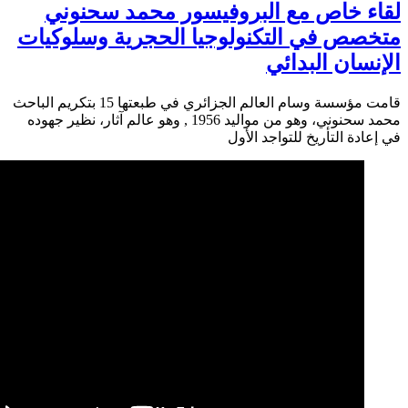
 خاص مع البروفيسور محمد سحنوني
ص في التكنولوجيا الحجرية وسلوكيات
ان البدائي
قامت مؤسسة وسام العالم الجزائري في طبعتها 15 بتكريم الباحث
محمد سحنوني، وهو من مواليد 1956 , وهو عالم آثار، نظير جهوده
ة التأريخ للتواجد الأول