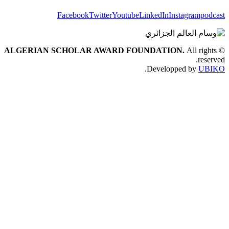
Facebook
Twitter
Youtube
LinkedIn
Instagram
ALGERIAN SCHOLAR AWARD FOUNDATION.
All r
r
.
Developped by