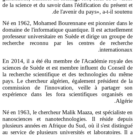
de la science et du savoir
dans l'édification du prés
.
de l'avenir du pays», a-t-il s
Né en 1962, Mohamed Bourennane est pionnier da
domaine de l'informatique quantique. Il est actuel
professeur universitaire en Suède et dirige un gro
recherche reconnu par les centres de rech
internati
En 2014, il a été élu membre de l'Académie roya
sciences de Suède et est membre influent du Cons
la recherche scientifique et des technologies d
pays. Le chercheur algérien, également président
commission de l'innovation, veille à partage
expérience dans les fora scientifiques organis
.
A
Né en 1963, le chercheur Malik Maaza, est spéciali
nanosciences et nanotechnologies. Il réside d
plusieurs années en Afrique du Sud, où il s'est dis
au service de plusieurs universités et laboratoires