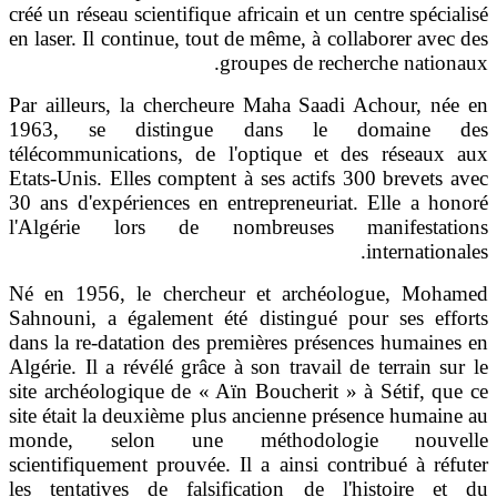
créé un réseau scientifique africain et un centre spéc
en laser. Il continue, tout de même, à collaborer av
.
groupes de recherche nat
Par ailleurs, la chercheure Maha Saadi Achour, 
1963, se distingue dans le domaine
télécommunications, de l'optique et des réseau
Etats-Unis. Elles comptent à ses actifs 300 brevet
30 ans d'expériences en entrepreneuriat. Elle a 
l'Algérie lors de nombreuses manifesta
.
internati
Né en 1956, le chercheur et archéologue, Mo
Sahnouni, a également été distingué pour ses e
dans la re-datation des premières présences humai
Algérie. Il a révélé grâce à son travail de terrain 
site archéologique de « Aïn Boucherit » à Sétif, 
site était la deuxième plus ancienne présence huma
monde, selon une méthodologie nouv
scientifiquement prouvée. Il a ainsi contribué à r
les tentatives de falsification de l'histoire 