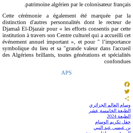
patrimoine algérien par le colonisateur fr
.
Cette cérémonie a également été marquée p
distinction d'autres personnalités dont le rect
Djamaâ El-Djazair pour « les efforts consentis par
institution à travers son Centre culturel qui a accueil
événement annuel important », et pour " l’impo
symbolique du lieu et sa "grande valeur dans l'a
des Algériens brillants, toutes générations et spéci
confo
APS
Fa
لعالم الجزائري
 الخامسة عشر
2
ريم الوسام
ى عبد النبي