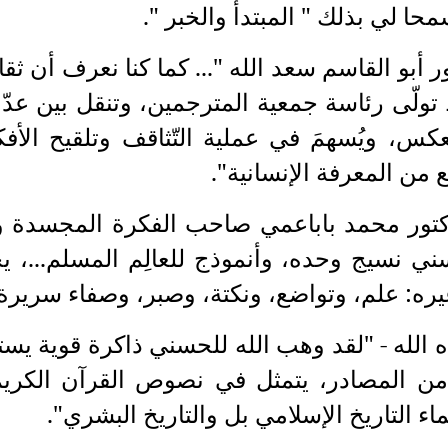
ا لي بذلك " المبتدأ والخبر ".
ور أبو القاسم سعد الله "... كما كنا نعرف أن ث
 تولّى رئاسة جمعية المترجمين، وتنقل بين عد
لعكس، ويُسهمَ في عملية التّثاقف وتلقيح ا
 من المعرفة الإنسانية".
الدكتور محمد باباعمي صاحب الفكرة المجسدة 
سني نسيج وحده، وأنموذج للعالِم المسلم...، 
غيره: علم، وتواضع، ونكتة، وصبر، وصفاء سريرة ..
ه الله - "لقد وهب الله للحسني ذاكرة قوية يست
من المصادر، يتمثل في نصوص القرآن الكريم
 التاريخ الإسلامي بل والتاريخ البشري".