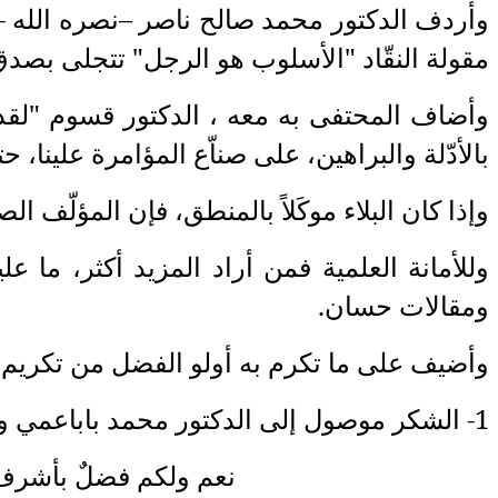
وأردف الدكتور محمد صالح ناصر –نصره الله -
مقولة النقّاد "الأسلوب هو الرجل" تتجلى بصد
وأضاف المحتفى به معه ، الدكتور قسوم "لقد ن
بالأدّلة والبراهين، على صناّع المؤامرة علينا، ح
وإذا كان البلاء موكَلاً بالمنطق، فإن المؤلّف 
وللأمانة العلمية فمن أراد المزيد أكثر، ما 
ومقالات حسان.
وأضيف على ما تكرم به أولو الفضل من تكريم
1- الشكر موصول إلى الدكتور محمد باباعمي وكل الفريق العامل معه، أقول ما قاله الأمير عبد القادر الجزائري(1807/1883م):
نعم ولكم فضلٌ بأشرف دعـــوة غدو