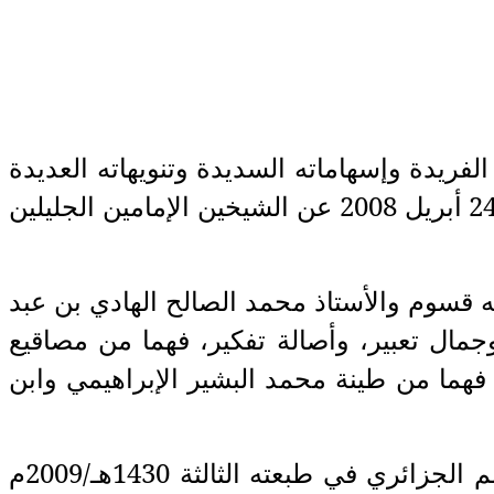
لفريدة وإسهاماته السديدة وتنويهاته العديدة
في جريدة الشروق اليومي سليلة البصائر العريقة، عندما دبج ونسج مقالا نشر يوم الخميس 24 أبريل 2008 عن الشيخين الإمامين الجليلين
ه قسوم والأستاذ محمد الصالح الهادي بن عبد
جمال تعبير، وأصالة تفكير، فهما من مصاقيع
هما من طينة محمد البشير الإبراهيمي وابن
لقد غمرني فيض من السعادة مثل الكثير ممن قرأ وسمع أن معهد المناهج يقلد وسام العالم الجزائري في طبعته الثالثة 1430هـ/2009م