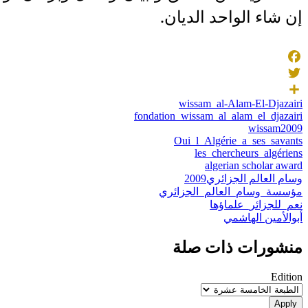
إن شاء الواحد الديان.
Facebook
Twitter
wissam_al-Alam-El-Djazairi
Share
fondation_wissam_al_alam_el_djazairi
wissam2009
Oui_l_Algérie_a_ses_savants
les_chercheurs_algériens
algerian scholar award
وسام العالم الجزائري2009
مؤسسة_وسام_العالم_الجزائري
نعم_للجزائر_علماؤها
أبوالأمين الهاشمي
منشورات ذات صلة
Edition
Apply