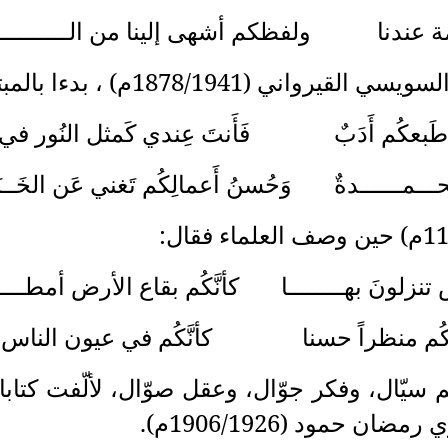
كم أشهى إلينا من الــــــــــــ
 فَأَنتَ عِندي كَمثل النُور في البَ
وَحُسنُ أَعمالِكُم تَغني عَن الخَــبَــ
ــا كأنَّكُم بقاع الأرض أمطــــــ
نا كأنَّكُم في عيون الناس أز
م سيّال، وفكر جوّال، وعقل صوّال، لألّفت كتاب
 حمود (1906/1926م).