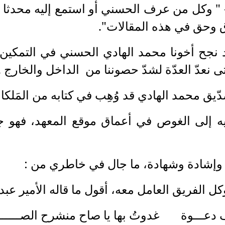
 " وكل من عرف الحسني أو استمع إليه محدثا أ
ق وحق في هذه المقالات".
جح أخونا محمد الهادي الحسني في التمكين لفت
تى نعدّ العدّة لشدّ حصوننا من الداخل والخارج ..
الصدّيق محمد الهادي قد وُهِب في كتابه من المَل
عليه إلى الغوص في أعماق موقع المعهد، فهو ج
 وإشادة وشهادة، ما جال في خاطري من :
تُ بها يا صاح منشرح الصــــــــ