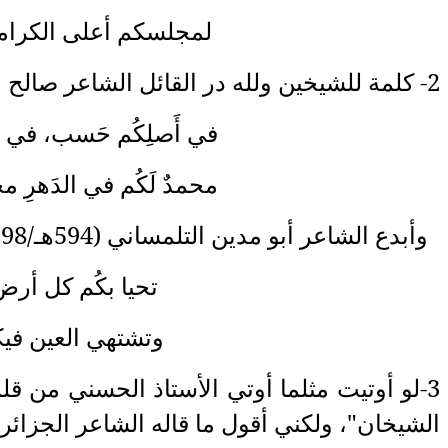
لمجلسكم أعلى الكرامة عندنا ولفظ
2- كلمة للشيخين ولله در القائل الشاعر صالح السويسي القيرواني (1878/1941م) ، بدءا بالمبتدأ ،ثم الخبر إذ يقول:
في أَصلِكُم حَسب، في طَبعكُم أَدَبٌ
محمدٌ لَكُم في الدَهرِ محـــمــــــدةٌ 
وأبدع الشاعر أبو مدين التلمساني (594هـ/1198م) حين وصف العلماء فقال:
تحيا بكُم كل أرض تنزلونَ بهــــــ
وتشتهي العين فيكُم منظراً حس
3-لو أوتيت مثلما أوتي الأستاذ الحسني من قل
الشيخان"، ولكني أقول ما قاله الشاعر الجزائري رمضان