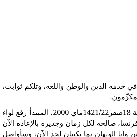
في خدمة الدين والوطن واللغة، وتلكم ثوابت،
كرِّمون.
5-أما علاقتي بهما، علاقة قارئ بكاتب فمنذ صدور العدد الأول من البصائر في سلسلتها الرابعة 18صفر1421/22ماي 2000، المبتدأ رفع لواء
د إلى رئيس فرنسا، صالحة لكل زمان وجديرة بالإعادة الآن
 وأنا الولهان بما يكتبان لحد الآن، وسأواصل