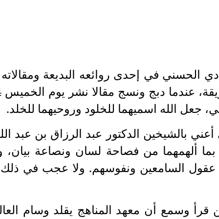
ي الحسني في إحدى روائعه البديعة ومقالاته ا
ي، جعل الله اسميهما للخلود وروحيهما للخلد.
ني بالشيخين الدكتور عبد الرزاق بن عبد الل
بما ألهمهما من فصاحة لسان ونصاعة بيان، و
ي عقول السامعين ونفوسهم. ولا عجب في ذلك ف