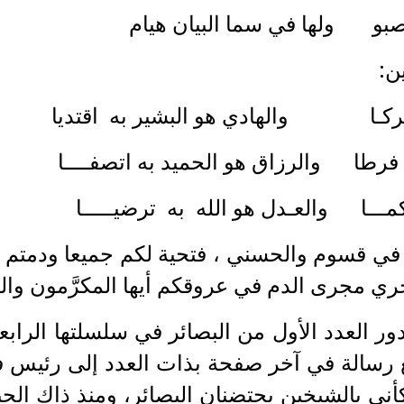
 في سما البيان هيام
هادي هو البشير به اقتديا
رزاق هو الحميد به اتصفــــا
ـدل هو الله به ترضيـــــا
ي في قسوم والحسني ، فتحية لكم جميعا ودمتم 
ي مجرى الدم في عروقكم أيها المكرَّمون والم
ة العدد 01، أما الخبر فرفع رسالة في آخر صفحة بذات العد
أني بالشيخين يحتضنان البصائر، ومنذ ذاك الحين