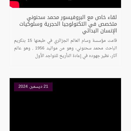
لقاء خاص مع البروفيسور محمد سحنوني
متخصص في التكنولوجيا الحجرية وسلوكيات
الإنسان البدائي
قامت مؤسسة وسام العالم الجزائري في طبعتها 15 بتكريم
الباحث محمد سحنوني، وهو من مواليد 1956 , وهو عالم
آثار، نظير جهوده في إعادة التأريخ للتواجد الأول
21 ديسمبر, 2024