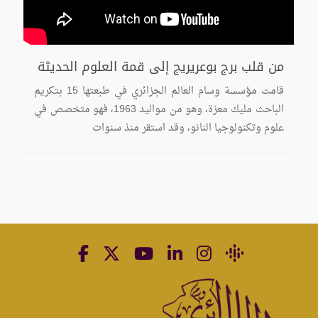
من قلب برج بوعريريج إلى قمة العلوم الحديثة
قامت مؤسسة وسام العالم الجزائري في طبعتها 15 بتكريم
الباحث مليك معزة، وهو من مواليد 1963، فهو متخصص في
علوم وتكنولوجيا النانو، وقد استقر منذ سنوات