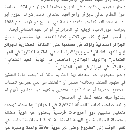
و حاز سعيدوني دكتوراه في التاريخ بجامعة الجزائر عام 1974 بدراسة
حول النظام المالي للجزائر أواخر العهد العثماني, تحت إشراف المؤرخ أبو
القاسم سعد الله, كما حاز دكتوراه ثانية في التاريخ من فرنسا عام 1988
بدراسة حول الحياة الريفية في الجزائر في أواخر العهد العثماني أيضا.
و أصدر المؤرخ أكثر من ثلاثين كتابا العديد منها مخصص لتاريخ
الجزائر العثمانية وتؤكد في معظمها على "المكانة الحضارية للجزائر
إبان العهد العثماني" من بينها "دراسات في الملكية العقارية في العهد
العثماني" و"الريف الجزائري العاصمي في نهاية العهد العثماني"
و"الوقف في الجزائر في العهد العثماني".
و عبر سعيدوني عن سعادته بهذا التكريم قائلا أنه "يجب إعادة التفكير
في مفهوم المثقف ومكانته" معتبرا أن "المثقف هو الذي يعبر عن تطلعات
المجتمع" مضيفا أن هناك "أفرادا مثقفين ولكنهم غير مؤثرين لأنهم لم
يشكلوا طبقة مثقفة فاعلة في المجتمع".
و ندد صاحب كتاب "المسألة الثقافية في الجزائر" بما سماه "وجود
مثقفين سلبيين ذوي أطروحات فرنسية يبحثون عن هوية مضللة
ومتخيلة للجزائر خارج الهوية الحضارية للأمة الجزائرية" داعيا في
نفس الوقت إلى "مشروع وطني ذي هوية خلاقة واعدة ومعبرة عن