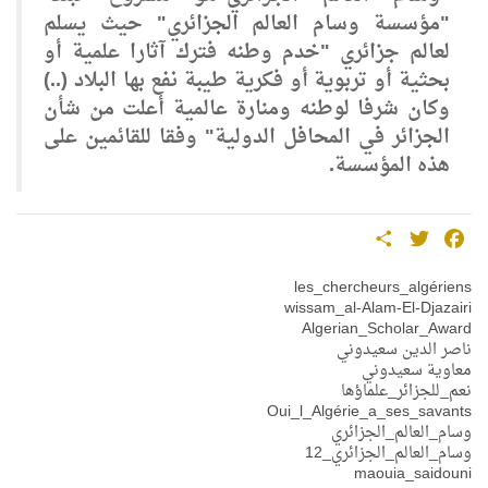
"مؤسسة وسام العالم الجزائري" حيث يسلم
لعالم جزائري "خدم وطنه فترك آثارا علمية أو
بحثية أو تربوية أو فكرية طيبة نفع بها البلاد (..)
وكان شرفا لوطنه ومنارة عالمية أعلت من شأن
الجزائر في المحافل الدولية" وفقا للقائمين على
هذه المؤسسة.
Share
Twitter
Facebook
les_chercheurs_algériens
wissam_al-Alam-El-Djazairi
Algerian_Scholar_Award
ناصر الدين سعيدوني
معاوية سعيدوني
نعم_للجزائر_علماؤها
Oui_l_Algérie_a_ses_savants
وسام_العالم_الجزائري
وسام_العالم_الجزائري_12
maouia_saidouni