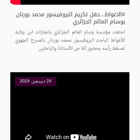
#الاغواط...حفل تكريم البروفيسور محمد بورنان
بوسام العالم الجزائري
احتفت مؤسسة وسام العالم الجزائري بانجازات ابن ولاية
الأغواط الباحث البروفيسور محمد بورنان بالمسرح الجهوي
لمسقط رأسه بحضور ثلة من الأستاذة والباحثين
24 ديسمبر, 2024