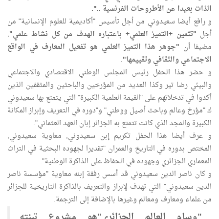
الذات بعيدا عن الأطروحات الفرنسية ..".
و رافع أيضا سعيدوني من أجل تأسيس "أكاديمية للعلوم الإنسانية" من
أجل
"تثمين +التميز العلمي+ باعتباره الهدف من كل نشاط علمي"
,
مضيفا أن
"جوهر هذا التميز العلمي هو تفعيل المعارف في الواقع
الاجتماعي والثقافي وتقييمها"
.
و حضر هذا الحفل رئيس المجلس الوطني الاقتصادي والاجتماعي
والبيئي رضا تير وكذا العديد من المؤرخين والباحثين والمثقفين الذين
أكدوا في تدخلاتهم على "القيمة العلمية الكبيرة" التي يتمتع بها سعيدوني
ك "مؤرخ وعالم وباحث أصيل ووطني" و"دوره في التعريف وإبراز المكانة
الكبيرة والمجد الذي كانت تتمتع به الجزائر إبان العهد العثماني".
و عرف أيضا هذا الحفل تكريم إبن سعيدوني, معاوية سعيدوني,
المختص بدوره في التاريخ والعمران "تقديرا لجهوده البحثية في التراث
المعماري الجزائري وجهوده في الحفاظ على الذاكرة الوطنية".
و كان ناصر الدين سعيدوني قد أسس رفقة إبنه معاوية "مؤسسة ناصر
الدين سعيدوني" التي تهدف لإبراز والتعريف بالذاكرة التاريخية للجزائر
من علماء ومعارف ومعالم وغيرها بالإضافة إلى الترجمة.
"وسام العالم الجزائري"هو مشروع تبنته