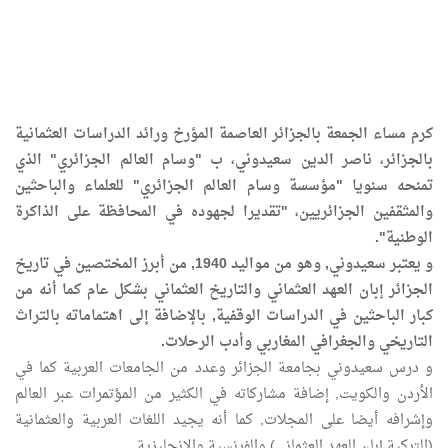
كرم مساء الجمعة بالجزائر العاصمة المؤرخ ورائد الدراسات العثمانية
بالجزائر، ناصر الدين سعيدوني، ب "وسام العالم الجزائري" الذي
تمنحه سنويا "مؤسسة وسام العالم الجزائري" للعلماء والباحثين
والمثقفين الجزائريين، "تقديرا لجهوده في المحافظة على الذاكرة
الوطنية".
و يعتبر سعيدوني, وهو من مواليد 1940, من أبرز المختصين في تاريخ
الجزائر إبان العهد العثماني والتاريخ العثماني بشكل عام كما أنه من
كبار الباحثين في الدراسات الوقفية, بالإضافة إلى اهتماماته بالتراث
التاريخي والجغرافي المغاربي وأدب الرحلات.
و درس سعيدوني بجامعة الجزائر وعدد من الجامعات العربية كما في
الأردن والكويت, إضافة مشاركاته في الكثير من المؤتمرات عبر العالم
وإشرافه أيضا على المجلات, كما أنه يجيد اللغات العربية والعثمانية
(التركية إبان العهد العثماني) والفرنسية والإنجليزية.