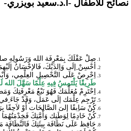
نصائح للأطفال -أ.د.سعيد بويزري-
ص
لْ عَقْلَكَ بِمَعْرِفَة الله وَرَسُولِهِ صلى
أحْسِنْ ِإلَى وَاِلدَيْكَ، فَالإحْسَانُ إلَيْهِمَا 
اِحْرِصْ عَلَى التَّحْصِيلِ العِلْمِي، 
طَرِيقًا يَلْتَمِسُ فِيهِ عِلْمًا سَهَّلَ الله لَهُ
اِحْتَرِمْ مُعَلِّمَكَ فَهُوَ نَبْعُ مَعْرِفَتِكَ وَمَ
تَرْجِم عِلْمَك إلَى عَمَل، وَقَدْ جَاءَ ِفي
كُنْ سَاِبقًا إلىَ الصَّالِحَات أَوْ لاَحِقًا بِ
كُنْ خَادِمًا لِوَطَنِك وَأُمَّتِكَ فَخِدْمَتُهُم
حَافِظ عَلَى نَظَافَة بِيئَتِكَ فَالنَّظَافَة م