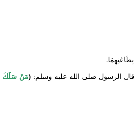
طَاعَتِهِمَا.
طَّاقَات: قال الرسول صلى الله عليه وسلم:
(
مَنْ سَلَكَ