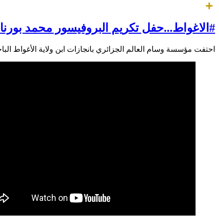
Twitter
Share
#الاغواط...حفل تكريم البروفيسور محمد بورنا
احتفت مؤسسة وسام العالم الجزائري بانجازات ابن ولاية الأغواط الب