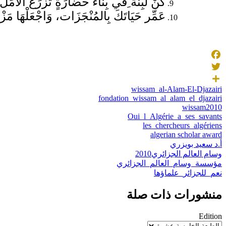
كُنْ لَبِنَة ِفي بِنَاء حَضَارَةٍ تَزْرَعُ الأَم
عَمِّر حَيَاتَكَ بِالمُنْجَزَات، وَاجْعَلْهَا مَز
Facebook
Twitter
wissam_al-Alam-El-Djazairi
Share
fondation_wissam_al_alam_el_djazairi
wissam2010
Oui_l_Algérie_a_ses_savants
les_chercheurs_algériens
algerian scholar award
أ.د سعيد بويزري
وسام العالم الجزائري2010
مؤسسة_وسام_العالم_الجزائري
نعم_للجزائر_علماؤها
منشورات ذات صلة
Edition