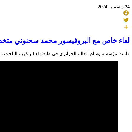
24 ديسمبر, 2024
Facebook
Twitter
Share
لقاء خاص مع البروفيسور محمد سحنوني متخصص
قامت مؤسسة وسام العالم الجزائري في طبعتها 15 بتكريم الباحث محمد سحنوني، وهو من مواليد 1956 , وهو عالم آثار، نظير جهوده في إعادة التأريخ للتواجد الأول