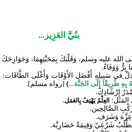
بنُيَّ العَزِيز...
 الله عليه وسلم، وَقَلْبَكَ بِمَحَبَّتِهِمَا، وَجَوَارِحَكَ بِ
بِرٌّ وَوَفَاءٌ.
وَابْذلْ ِفي سَبِيلِهِ أَفْضَل الأَوْقَات وَأَغْلَى ال
 بِهِ طَرِيقًا إِلَى الجَنَّة...
)
[رواه مسلم].
صْدَرُ إِرْشَادِكَ.
 المَثَل:
العِلْمُ يَهْتِفُ بِالعَمَل.
رَكْبِ الصَّالِحِين.
َا عِزَّة وَشَرَف.
َطْلَبٌ شَرْعِيّ وَقِيمَةٌ حَضَارِيَّة.