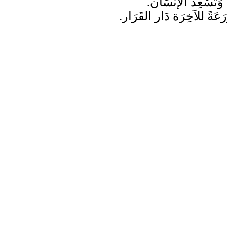
َل وَتُسْعِد الإنْسَان.
ْرَعَةً للآخِرَة دَار القَرَار.