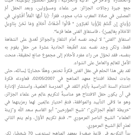
والحضارة" والآخر في "الآلية والحركية"، وتميّز الحضور بنوعيته؛ حيث
جمع خِيرة رجالات الجزائر: من علماء ومسؤولين، وبعد الحفل أمّ
المصلين في صلاة المغرب شاب مجود، فقرأ: ﴿يَآ أَيـُّهَا الْمَلأُ اَفْـتُونِي فِي
رُؤْيـَايَ إِن كُنتُمْ لِلرُّؤْيـَا تَعْبـُرُونَ * قَالُوا أَضْغَاثُ أَحْلاَمٍ وَمَا نَحْنُ بِتَاوِيلِ
الاَحْلاَمِ بِعَالِمِينَ﴾ ، فاستفاق الفتى هلعا فزعا*.
استفاق "الفتى" لا ليجد نفسه أمام التلفاز والجوائز تُغدق على السّفاهة
فقط، ولكن وجد نفسه عند الطّبعة الحادية عشرة من حفلٍ يقوم به
بنفسه، فقد تحوّل من راء مفرد لأحلام إلى مجموع صانع لحقيقة، منحت
الأمل للعالِم والعامل على السّواء.
لقد بقي هذا الحلم في عقل الفتى فكرةً تختمر، وهمًّا حضاريًا يُسائله، حتّى
جاءت لحظة افتتاح معهد المناهج في 02/05/2007، فعاودته فكرة
اختتام السنة الدراسية بأيّام النّقد في المدرسة العلمية، واستشار الإدارة
في أن يكون حفل الافتتاح هو مناسبةً لتكريم عالِم من علماء الجزائر،
وهو ما لاقى التأييد والموافقة، فتمّ اختيار عالِمين لهما رمزيتهما في
"خريطة العِلْم الجزائري"؛ "شيخ المؤرخين" أبو القاسم سعد الله و"زينة
العلماء" الشيخ الناصر المرموري **، فتمّ تكريم الأوّل، ولم يتم الثاني
لعذرٍ ألمَّ الشيخ المرموري.
بدأ التكريم في قاعةٍ صغيرةٍ بمعهد المناهج تستوعب 70 شخصًا، لكن