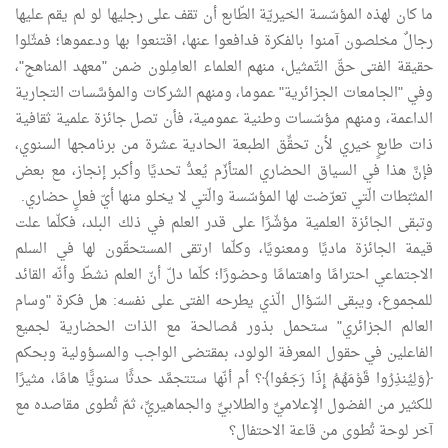
ما كان لهذه المؤسّسة الخيريّة الطّابع أن تقف على رجليها لو لم يقم عليها
رجالٌ مخلصون آمنوا بالفكرة فدافعوا عنها، اقتنعوا بها ودعموها؛ فمثّلوا
حقيقة الفتى حقّ التّمثيل، منهم العلماء العامِلون ضمن "معهد المناهج"،
وفي "الجامعات الجزائرية" عموما، ومنهم الشركات والمؤسَّسات التجارية
الداعمة، ومنهم مؤسّسات وطنية عمومية، فأن تصل جائزة علمية ثقافية
ذات طابعٍ خيري لأن تحقِّق الطبعة الحادية عشرة من برنامجها السنوي،
فإنَّ هذا في السياق الحضاري المتأزّم يُعدُّ تحديًا وأكبر إنجاز، مع بعض
المثبّطات الّتي تعرّضت لها المؤسّسة والّتي لا يخلو منها أيّ فعلٍ حضاري.
وتبقى الجائزة العلمية مؤشّرًا على قدر العلم في ذلك البلد، فكلّما علت
قيمة الجائزة ماديًا ومعنويًا، وكلّما ارتقى المستحقّون لها في السلم
الاجتماعي احترامًا واهتمامًا وحضورًا؛ كلّما دلّ أنّ العلم نشطّ وأنّه القائد
للمجموع، ويبقى السّؤال الّذي يطرحه الفتى على نفسه: هل فكرة "وسام
العالم الجزائري" ستحمل بذور مُصالحة مع الذات الحضارية لجميع
الفاعلين في حقول المعرفة الولود، بمقتضى الواجب والمسؤولية وبحكم
﴿وَلِيُنذِرُوا قَوْمَهُمُ إِذَا رَجَعُوا﴾؟ أم أنّها ستتجمَّد حدثًا سنويًّا هامًا، مثيرًا
للكثير من الفضول الإعلاميِّ والطلابيِّ والجماهيريِّ، ثمّ تُطوى مقاصده مع
آخر لوحة تُطوى من قاعة الاحتفال؟