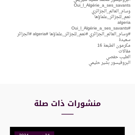
Oui_l_Algérie_a_ses_savants
وسام_العالم_الجزائري
نعم_للجزائر_علماؤها
algeria
#Oui_l_Algérie_a_ses_savants
#وسام_العالم_الجزائري #نعم_للجزائر_علماؤها #algeria #الجزائر
سعيدة
مكرمون الطبعة 16
مقالات
الطيب حفصي
البروفيسور بشير حليمي
منشورات ذات صلة