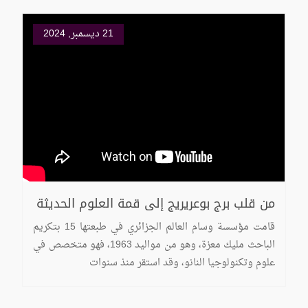
21 ديسمبر, 2024
من قلب برج بوعريريج إلى قمة العلوم الحديثة
قامت مؤسسة وسام العالم الجزائري في طبعتها 15 بتكريم
الباحث مليك معزة، وهو من مواليد 1963، فهو متخصص في
علوم وتكنولوجيا النانو، وقد استقر منذ سنوات