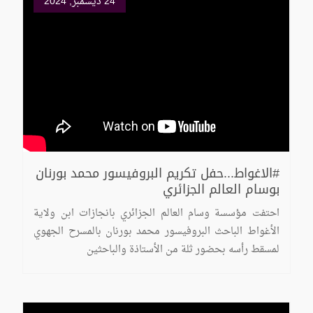
24 ديسمبر, 2024
#الاغواط...حفل تكريم البروفيسور محمد بورنان
بوسام العالم الجزائري
احتفت مؤسسة وسام العالم الجزائري بانجازات ابن ولاية
الأغواط الباحث البروفيسور محمد بورنان بالمسرح الجهوي
لمسقط رأسه بحضور ثلة من الأستاذة والباحثين