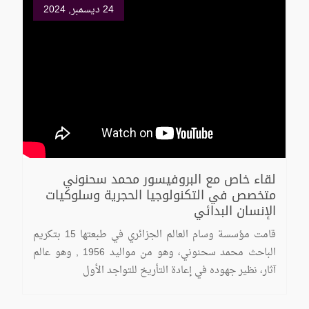
24 ديسمبر, 2024
لقاء خاص مع البروفيسور محمد سحنوني
متخصص في التكنولوجيا الحجرية وسلوكيات
الإنسان البدائي
قامت مؤسسة وسام العالم الجزائري في طبعتها 15 بتكريم
الباحث محمد سحنوني، وهو من مواليد 1956 , وهو عالم
آثار، نظير جهوده في إعادة التأريخ للتواجد الأول