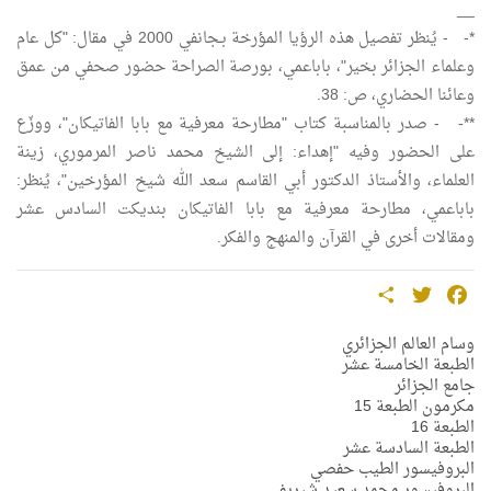
__
*- - يُنظر تفصيل هذه الرؤيا المؤرخة بـجانفي 2000 في مقال: "كل عام
وعلماء الجزائر بخير"، باباعمي، بورصة الصراحة حضور صحفي من عمق
وعائنا الحضاري، ص: 38.
**- - صدر بالمناسبة كتاب "مطارحة معرفية مع بابا الفاتيكان"، ووزّع
على الحضور وفيه "إهداء: إلى الشيخ محمد ناصر المرموري، زينة
العلماء، والأستاذ الدكتور أبي القاسم سعد الله شيخ المؤرخين"، يُنظر:
باباعمي، مطارحة معرفية مع بابا الفاتيكان بنديكت السادس عشر
ومقالات أخرى في القرآن والمنهج والفكر.
Share
Twitter
Facebook
وسام العالم الجزائري
الطبعة الخامسة عشر
جامع الجزائر
مكرمون الطبعة 15
الطبعة 16
الطبعة السادسة عشر
البروفيسور الطيب حفصي
البروفيسور محمد سعيد شيريفي