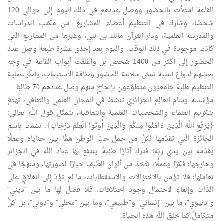
القاعة امتلأت بالحضور ووصل عددهم في ذلك اليوم إلى حوالي 120
شخصًا، وشارك في التنظيم أعضاء المشاريع: من مكتب الدراسات
والمدرسة العلمية، ودار القرآن مالك بن نبي، وغيرها من المشاريع الّتي
كانت موجودة في ذلك الوقت، واليوم بعد إحدى عشرة طبعة وصل عدد
الحضور إلى أكثر من 1400 شخص بل وأغلقت أبواب القاعة في وجه
بعضهم لدواع أمنية تمسّ سلامة الحضور وطاقة الاستيعاب، وأطّر عملية
التنظيم طلبة جامعيّون متطوّعون بإلحاحٍ منهم وصل عددهم 70 طالبًا.
مؤسّسة وسام العالِم الجزائري تنشط في المجال العلمي والثقافي، تهتمّ
بتكريم العلماء والشخصيات العلمية والثقافية، تتمثّل قول الله تعالى:
﴿يَرْفَعِ اللَّهُ الَّذِينَ ءَامَنُوا مِنكُمْ وَالَّذِينَ أُوتُوا الْعِلْمَ دَرَجَاتٍ﴾، تسَمّت باسم
الجائزة الّتي تقدّمها لكلِّ من حمل حبّ الوطن همًّا بين حناياه وعملًا
يقدّمه بين يدي ربّه؛ فترك آثارًا طيِّبةً ينتفع بها عباد اللّه في الجزائر
وخارجها؛ فكرًا وعملًا، تتّخذ من ألوان الطّيف خيارًا لصورتها، ومنهجًا في
تعاملها؛ فلا تؤمن بالاختزالات والاستقطابات، ما لم تؤدّ إلى انغلاقٍ على
الذّات وإلغاءٍ لاحتمال وجود اختلافات، فلا فصل لها ما بين "ديني"
و"دنيوي"، ما بين "إنساني" و"طبيعي"، وما بين "محلي" و"دولي"، بل كلٌّ
متكاملٌ كما خلق اللّه هذه الحياة.