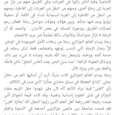
الأمامية وفيه أناسٌ ركبوا في العربات، وفي الطّريق منهم من نزل من
العربة إلى رحلةٍ أخرى، ومنهم من انتقل من العربات إلى القاطرة، ومنهم
من انتقل من القاطرة إلى العربة استجابةً لنداء في الأمّة، أو تحقيقًا
لرؤيةٍ وجد فيها ضالّته. وبين هؤلاء وهؤلاء تتواصل رحلة القطار، رغم
تحديَّات الطّريق، ووعورة المسلك في بعض الأحيان.. والحمد للّه أنّ
الرحلة لا تزال متواصلةً، والأبواب دائمًا مفتّحةً لمن يريد الانضمام.
رحلة وسام العالِم الجزائري رحلة من رحلات الأمل الموجودة في الوطن،
كلٌّ يختار الرّحلة الّتي تُناسب توجّهه واهتمامه، فقط لتكن رحلته في
خدمة أمّته ووطنه، وليجعل رضا الله غايته ومراده لا شيء غير ذلك،
وليتذكّر المقولة الرائعة: "عدد سبلِ الخير بعدد أنفاس الخلق"، فكن فاعلًا،
واتّعظ بمن غادر وترك الأثر..
رحلة وسام العالم الجزائري كانت بذرةً، أريد أن أحكيها لكم من خلال
بحثي: "إنتاج المعرفة في سياق حضاري متأزّم" الّذي صدر في 2021م..
رأى "الفتى" فيما يراه النّائم، أنّه كان ممّن شهدوا حفل تكريم علماء
الجزائر في شتّى العلوم؛ إنسانية وتقنية، وقد كانت قيمة الجوائز الّتي
مُنِحت رفيعة القدر رِفعة أهل العلم الّذين زيّنوا الحفل، أمّا "جائزة القرن"
فقد مُنِحت مناصفةً بين عالِمين جزائريّين أحدهما في "الدعوة والفكر